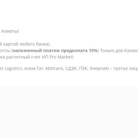
. Алматы)
й картой любого банка)
очты (
наложенный платеж предоплата 15%
) Только для Казахс
на расчетный счет ИП Pro Market)
is Logistics,
Алем-Тат, Abttrans, СДЭК, ПЭК, Энергия) – третье ли