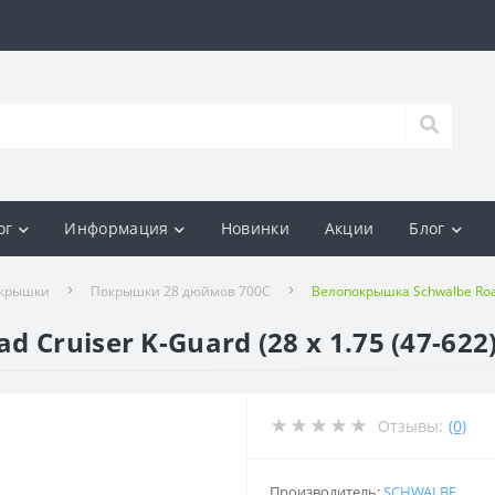
ог
Информация
Новинки
Акции
Блог
окрышки
Покрышки 28 дюймов 700С
Велопокрышка Schwalbe Road C
ruiser K-Guard (28 x 1.75 (47-622),
Отзывы:
(0)
Производитель:
SCHWALBE