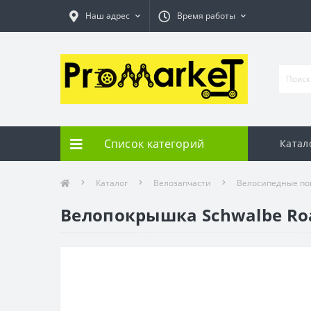
Наш адрес
Время работы
Список категорий
Катал
Каталог
Велозапчасти
Велосипедные п
Велопокрышка Schwalbe Road C