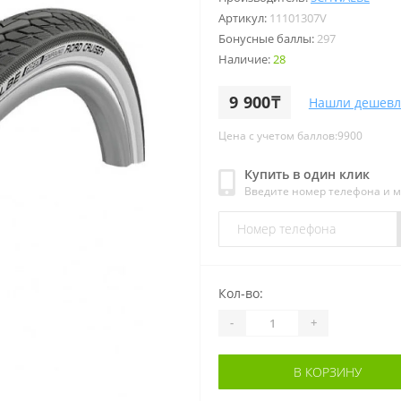
Артикул:
11101307V
Бонусные баллы:
297
Наличие:
28
9 900₸
Нашли дешевл
Цена с учетом баллов:9900
Купить в один клик
Введите номер телефона и 
Кол-во:
-
+
В КОРЗИНУ