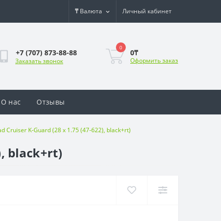
₸
Валюта
Личный кабинет
0
0₸
+7 (707) 873-88-88
Оформить заказ
Заказать звонок
О нас
Отзывы
ruiser K-Guard (28 x 1.75 (47-622), black+rt)
 black+rt)