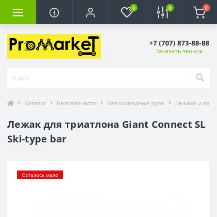
0
0
0
+7 (707) 873-88-88
Заказать звонок
Каталог
Велозапчасти
Велосипедные рули
Лежаки и загл
Лежак для триатлона Giant Connect SL
Ski-type bar
Осталось мало