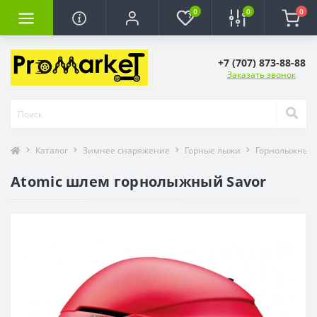
0
0
0
+7 (707) 873-88-88
Заказать звонок
Каталог
Зимнее снаряжение
Горные лыжи
Горнолыжные
Atomic шлем горнолыжный Savor