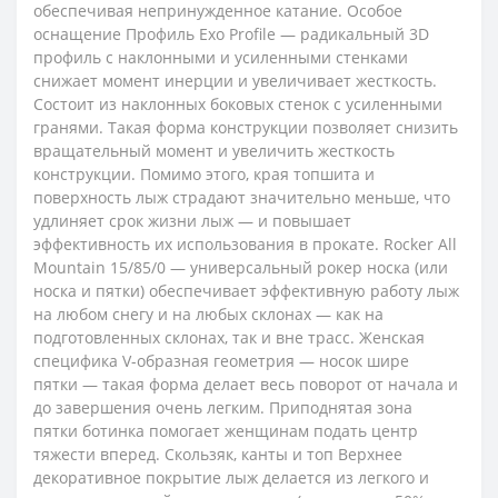
обеспечивая непринужденное катание. Особое
оснащение Профиль Exo Profile — радикальный 3D
профиль с наклонными и усиленными стенками
снижает момент инерции и увеличивает жесткость.
Состоит из наклонных боковых стенок с усиленными
гранями. Такая форма конструкции позволяет снизить
вращательный момент и увеличить жесткость
конструкции. Помимо этого, края топшита и
поверхность лыж страдают значительно меньше, что
удлиняет срок жизни лыж — и повышает
эффективность их использования в прокате. Rocker All
Mountain 15/85/0 — универсальный рокер носка (или
носка и пятки) обеспечивает эффективную работу лыж
на любом снегу и на любых склонах — как на
подготовленных склонах, так и вне трасс. Женская
специфика V-образная геометрия — носок шире
пятки — такая форма делает весь поворот от начала и
до завершения очень легким. Приподнятая зона
пятки ботинка помогает женщинам подать центр
тяжести вперед. Скользяк, канты и топ Верхнее
декоративное покрытие лыж делается из легкого и