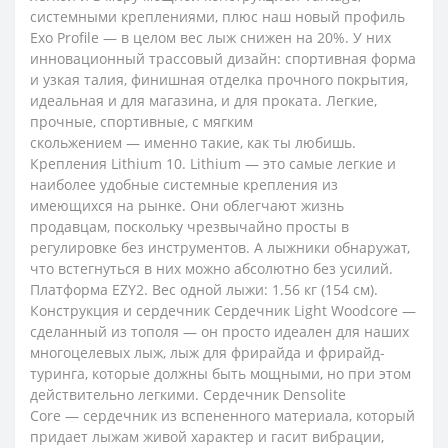
системными креплениями, плюс наш новый профиль
Exo Profile — в целом вес лыж снижен на 20%. У них
инновационный трассовый дизайн: спортивная форма
и узкая талия, финишная отделка прочного покрытия,
идеальная и для магазина, и для проката. Легкие,
прочные, спортивные, с мягким
скольжением — именно такие, как ты любишь.
Крепления Lithium 10. Lithium — это самые легкие и
наиболее удобные системные крепления из
имеющихся на рынке. Они облегчают жизнь
продавцам, поскольку чрезвычайно просты в
регулировке без инструментов. А лыжники обнаружат,
что встегнуться в них можно абсолютно без усилий.
Платформа EZY2. Вес одной лыжи: 1.56 кг (154 см).
Конструкция и сердечник Сердечник Light Woodcore —
сделанный из тополя — он просто идеален для наших
многоцелевых лыж, лыж для фрирайда и фрирайд-
туринга, которые должны быть мощными, но при этом
действительно легкими. Сердечник Densolite
Core — cердечник из вспененного материала, который
придает лыжам живой характер и гасит вибрации,