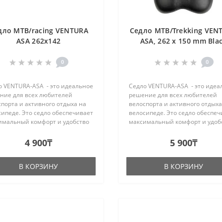
дло MTB/racing VENTURA
Седло MTB/Trekking VEN
ASA 262x142
ASA, 262 x 150 mm Bla
0
0
о VENTURA-ASA - это идеальное
Седло VENTURA-ASA - это идеа
ние для всех любителей
решение для всех любителей
порта и активного отдыха на
велоспорта и активного отдыха
ипеде. Это седло обеспечивает
велосипеде. Это седло обеспеч
имальный комфорт и удобство
максимальный комфорт и удоб
емя катания, благодаря своей
во время катания, благодаря с
вационной конструкции и
инновационной конструкции 
4 900₸
5 900₸
кокачественным ма..
высококачественным ма..
В КОРЗИНУ
В КОРЗИНУ