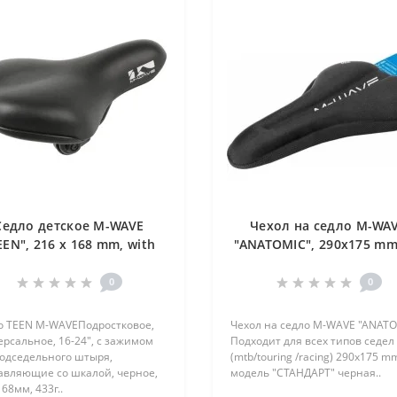
Седло детское M-WAVE
Чехол на седло M-WA
EEN", 216 x 168 mm, with
"ANATOMIC", 290x175 mm
clamp, black
card
0
0
о TEEN M-WAVEПодростковое,
Чехол на седло M-WAVE "ANAT
рсальное, 16-24", с зажимом
Подходит для всех типов седел
подседельного штыря,
(mtb/touring /racing) 290x175 m
авляющие со шкалой, черное,
модель "СТАНДАРТ" черная..
68мм, 433г..