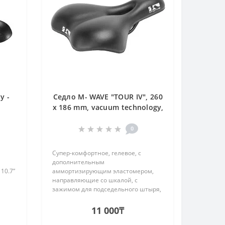
y -
Седло M- WAVE "TOUR IV", 260
x 186 mm, vacuum technology,
O-zone full cut, front
0
Супер-комфортное, гелевое, с
дополнительным
10.7”
аммортизирующим эластомером,
направляющие со шкалой, с
зажимом для подседельного штыря,
с защитой задней и боковых
поверхностей, чёрное, 291х276мм,
11 000₸
986г..