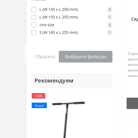
L (W 145 x L 250 mm)
3
L (W 155 x L 255 mm)
1
Се
one size
2
S (W 145 x L 255 mm)
1
Седл
Сбросить
Выберите фильтры
реше
велос
велос
макс
Рекомендуем
во вр
инно
высо
-14%
Акция