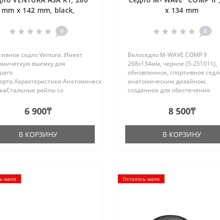
mm x 142 mm, black,
x 134 mm
0
0
ивное седло Ventura. Имеет
Велоседло M-WAVE COMP II
омическую выемку для
268х134мм, черное (5-251011),
шего
обновленное, спортивное седл
орта.Характеристики:Анатомическая
анатомическим дизайном,
каСтальные рейлы со
созданное для обеспечения
йРазмер: 280 x 142 ммВес: 274
максимального удобства и
комфорта во время катания.
6 900₸
8 500₸
Специально разработанный
анатомический дизайн седла о
В КОРЗИНУ
В КОРЗИНУ
ь мало
Осталось мало