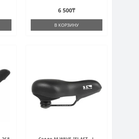
черная..
6 500₸
В КОРЗИНУ
 268
Седло M-WAVE "ELAST - L