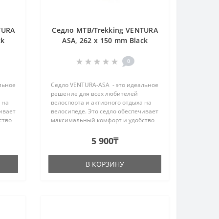
TURA
Седло MTB/Trekking VENTURA
ck
ASA, 262 x 150 mm Black
0
льное
Седло VENTURA-ASA - это идеальное
решение для всех любителей
 на
велоспорта и активного отдыха на
ивает
велосипеде. Это седло обеспечивает
ство
максимальный комфорт и удобство
воей
во время катания, благодаря своей
и
инновационной конструкции и
5 900₸
высококачественным ма..
В КОРЗИНУ