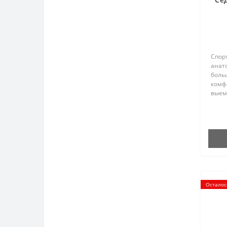
Спорт
анат
боль
комф
выем
шкало
г..
Осталос