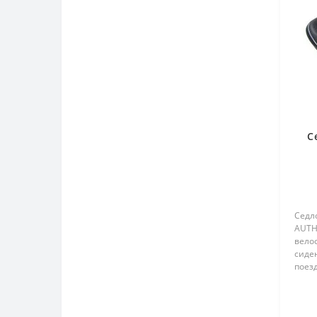
С
Седл
AUTH
вело
сиде
поезд
разн
260х1