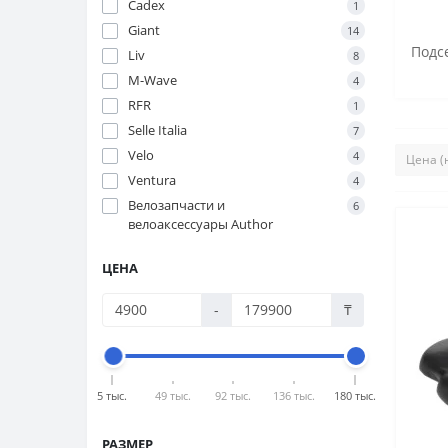
Cadex
1
Giant
14
Подс
Liv
8
M-Wave
4
RFR
1
Selle Italia
7
Velo
4
Ventura
4
Велозапчасти и
6
велоаксессуары Author
ЦЕНА
-
₸
5 тыс.
49 тыс.
92 тыс.
136 тыс.
180 тыс.
РАЗМЕР