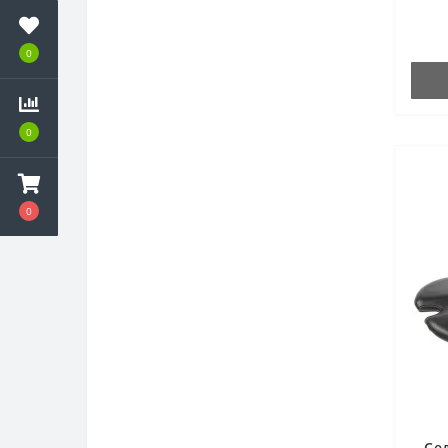
0
0
0
Се