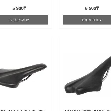
5 900₸
6 500₸
В КОРЗИНУ
В КОРЗИНУ
дло VENTURA ASA R1, 280
Седло M- WAVE "COMP II",