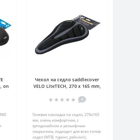
VE
Чехол на седло saddlecover
, on
VELO LiteTECH, 270 x 165 mm,
black
0
OMIC
Гелевая накладка на седло, 270х165
мм, очень комфортная, с
m
эргодизайном и рельефным
покрытием, подходит для всех типов
седел (МТВ, туринг, рэйсинг),