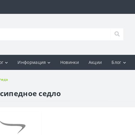
ог
Информация
Новинки
Акции
Блог
педа
осипедное седло