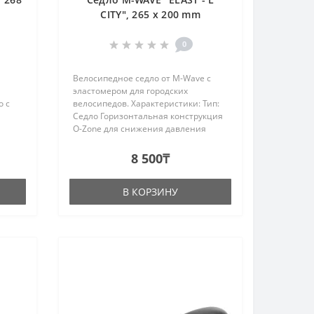
CITY", 265 x 200 mm
0
Велосипедное седло от M-Wave с
эластомером для городских
о с
велосипедов. Характеристики: Тип:
Седло Горизонтальная конструкция
O-Zone для снижения давления
Амортизирующий эластомер
Защита от истирания Для городских
8 500₸
велосипедов 265 мм x 200 мм ..
б..
В КОРЗИНУ