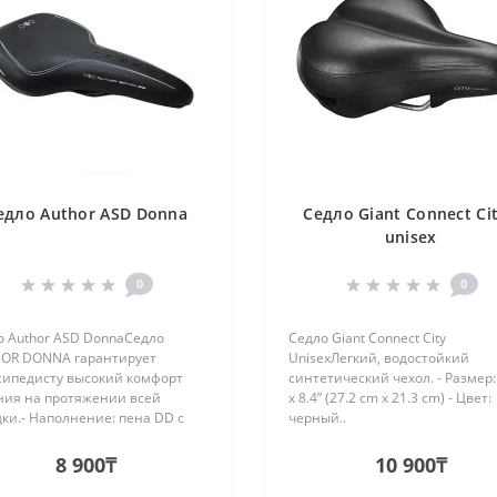
едло Author ASD Donna
Седло Giant Connect Cit
unisex
0
0
о Author ASD DonnaСедло
Седло Giant Connect City
OR DONNA гарантирует
UnisexЛегкий, водостойкий
сипедисту высокий комфорт
синтетический чехол. - Размер: 
ния на протяжении всей
x 8.4” (27.2 cm x 21.3 cm) - Цвет:
ки.- Наполнение: пена DD с
черный..
ой плотностью.- Размер
80 мм.- Вес 388 гр...
8 900₸
10 900₸