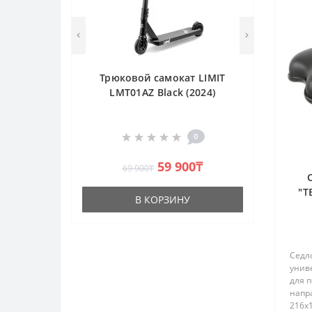
Трюковой самокат LIMIT
LMT01AZ Black (2024)
0
59 900₸
69 900₸
"T
В КОРЗИНУ
Седл
униве
для 
напр
216х1