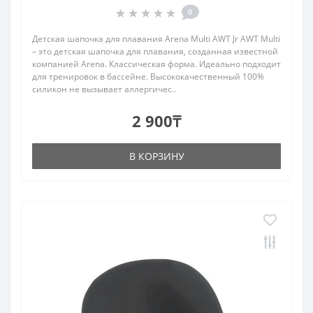
0
Детская шапочка для плавания Arena Multi AWT Jr AWT Multi
– это детская шапочка для плавания, созданная известной
компанией Arena. Классическая форма. Идеально подходит
для тренировок в бассейне. Высококачественный 100%
силикон не вызывает аллергичес..
2 900₸
В КОРЗИНУ