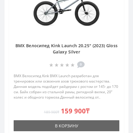
BMX Велосипед Kink Launch 20.25" (2023) Gloss
Galaxy Silver
0
BMX Велосипед Kink BMX Launch разработан для
тренировок или освоения азов трюкового мастерства.
Данная модель подойдет райдерам с ростом от 145- до 170
см. Байк собран из стальной рамы, ригидной вилки, 20”
колес и ободного тормоза.Данный велосипед от..
159 900₸
189 900₸
В КОРЗИНУ