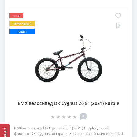
-21%
Популярный
Акция
BMX велосипед DK Cygnus 20,5" (2021) Purple
0
BMX велосипед DK Cygnus 20,5" (2021) PurpleДавний
Фильтр
фаворит DK, Cygnus возвращается со свежей моделью 2020