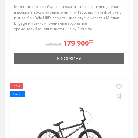
Мало того, что он будет выглядеть соответствующе, более
высокие 9,25-дюймовые рули Kink T925, вилки Kink Stryker,
вынос Kink Bold HRD, герметичная втулка кассеты Mission
Engage и трехкомпонентные трубчатые
хромомолибденовые шатуны Kink Ridge по..
179 900₸
209 900₸
В КОРЗИНУ
-20%
Акция