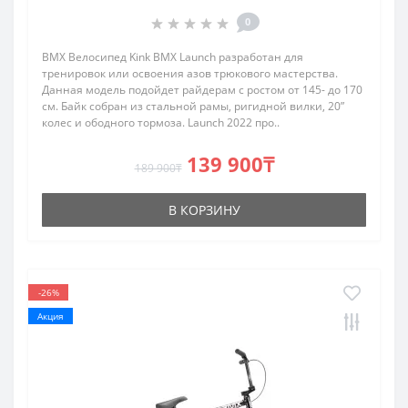
0
BMX Велосипед Kink BMX Launch разработан для
тренировок или освоения азов трюкового мастерства.
Данная модель подойдет райдерам с ростом от 145- до 170
см. Байк собран из стальной рамы, ригидной вилки, 20”
колес и ободного тормоза. Launch 2022 про..
139 900₸
189 900₸
В КОРЗИНУ
-26%
Акция