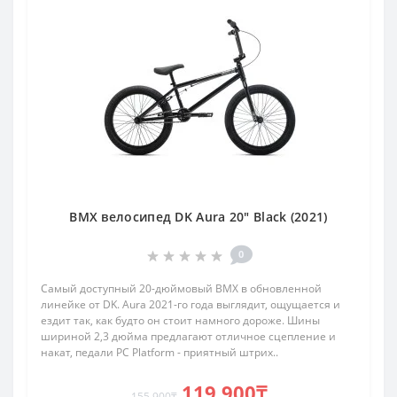
BMX велосипед DK Aura 20" Black (2021)
0
Самый доступный 20-дюймовый BMX в обновленной
линейке от DK. Aura 2021-го года выглядит, ощущается и
ездит так, как будто он стоит намного дороже. Шины
шириной 2,3 дюйма предлагают отличное сцепление и
накат, педали PC Platform - приятный штрих..
119 900₸
155 900₸