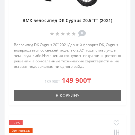
BMX велосипед DK Cygnus 20.5"TT (2021)
0
Велосипед DK Cygnus 20" 2021Давний фаворит DK, Cygnus
возвращается со свежей моделью 2021 года, став лучше,
чем когда-либо.Изменения коснулись покраски и цветовых
решений, а обновленные технические характеристики не
оставят недовольным ни одного райд..
149 900₸
189 900₸
В КОРЗИНУ
-21%
Хит продаж