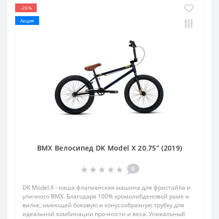
-26%
Акция
BMX Велосипед DK Model X 20.75” (2019)
0
DK Model X - наша флагманская машина для фристайла и
уличного BMX. Благодаря 100% хромолибденовой раме и
вилке, имеющей боковую и конусообразную трубку для
идеальной комбинации прочности и веса. Уникальный