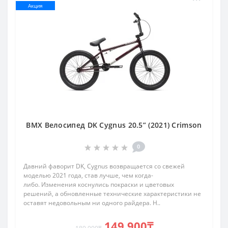
Акция
BMX Велосипед DK Cygnus 20.5” (2021) Crimson
0
Давний фаворит DK, Cygnus возвращается со свежей
моделью 2021 года, став лучше, чем когда-
либо. Изменения коснулись покраски и цветовых
решений, а обновленные технические характеристики не
оставят недовольным ни одного райдера. Н..
149 900₸