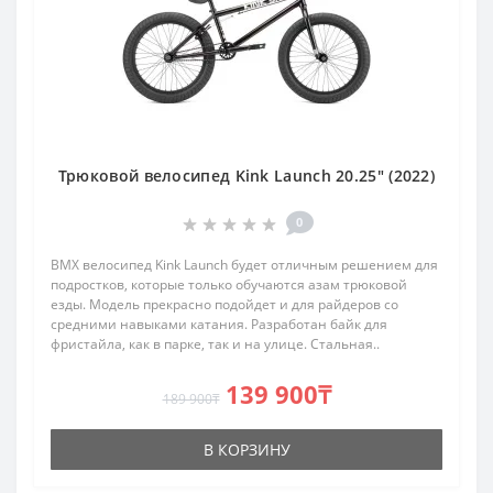
Трюковой велосипед Kink Launch 20.25" (2022)
0
BMX велосипед Kink Launch будет отличным решением для
подростков, которые только обучаются азам трюковой
езды. Модель прекрасно подойдет и для райдеров со
средними навыками катания. Разработан байк для
фристайла, как в парке, так и на улице. Стальная..
139 900₸
189 900₸
В КОРЗИНУ