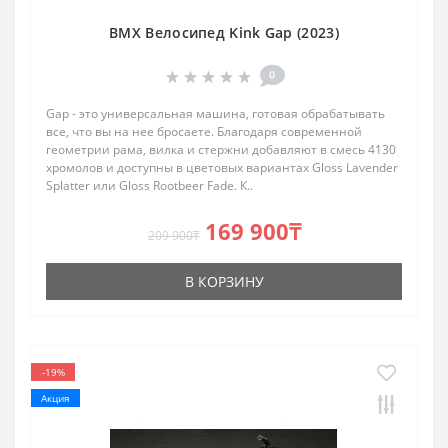
BMX Велосипед Kink Gap (2023)
0
Gap - это универсальная машина, готовая обрабатывать
все, что вы на нее бросаете. Благодаря современной
геометрии рама, вилка и стержни добавляют в смесь 4130
хромолов и доступны в цветовых вариантах Gloss Lavender
Splatter или Gloss Rootbeer Fade. К..
169 900₸
209 900₸
В КОРЗИНУ
-19%
Акция