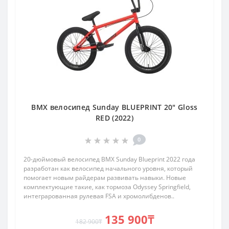
BMX велосипед Sunday BLUEPRINT 20" Gloss
RED (2022)
0
20-дюймовый велосипед BMX Sunday Blueprint 2022 года
разработан как велосипед начального уровня, который
помогает новым райдерам развивать навыки. Новые
комплектующие такие, как тормоза Odyssey Springfield,
интеграрованная рулевая FSA и хромолибденов..
135 900₸
182 900₸