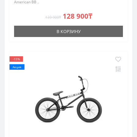
American BB ..
128 900₸
139 900₸
В КОРЗИНУ
-15%
Акция