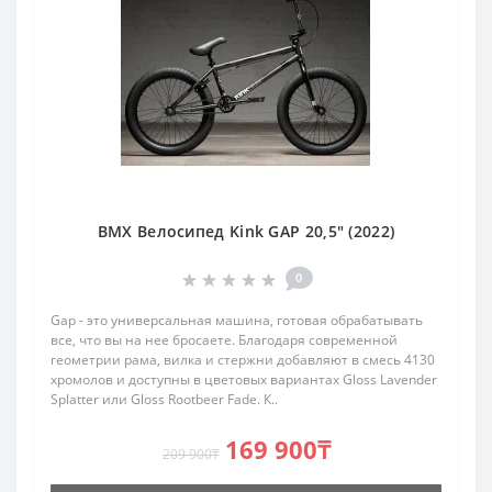
BMX Велосипед Kink GAP 20,5" (2022)
0
Gap - это универсальная машина, готовая обрабатывать
все, что вы на нее бросаете. Благодаря современной
геометрии рама, вилка и стержни добавляют в смесь 4130
хромолов и доступны в цветовых вариантах Gloss Lavender
Splatter или Gloss Rootbeer Fade. К..
169 900₸
209 900₸