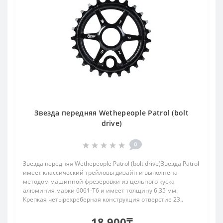
Звезда передняя Wethepeople Patrol (bolt
drive)
0
Звезда передняя Wethepeople Patrol (bolt drive)Звезда Patrol
имеет классический трейловы дизайн и выполнена
методом машинной фрезеровки из цельного куска
алюминия марки 6061-Т6 и имеет толщину 6.35 мм.
Крепкая четырехреберная конструкция отверстие 23..
18 900₸