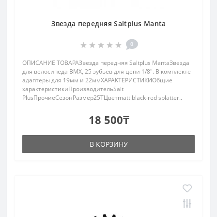
Звезда передняя Saltplus Manta
0
ОПИСАНИЕ ТОВАРАЗвезда передняя Saltplus MantaЗвезда
для велосипеда BMX, 25 зубьев для цепи 1/8". В комплекте
адаптеры для 19мм и 22ммХАРАКТЕРИСТИКИОбщие
характеристикиПроизводительSalt
PlusПрочиеСезонРазмер25TЦветmatt black-red splatter..
18 500₸
В КОРЗИНУ