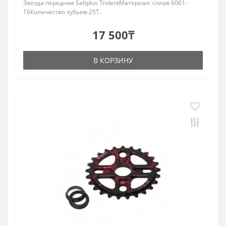
Звезда передняя Saltplus TridentМатериал: сплав 6061-
T6Количество зубьев-25T..
17 500₸
В КОРЗИНУ