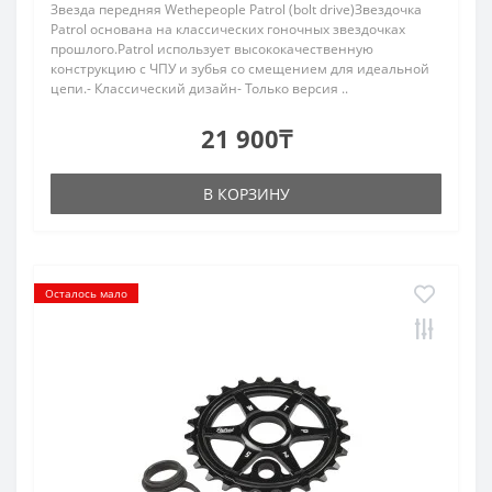
Звезда передняя Wethepeople Patrol (bolt drive)Звездочка
Patrol основана на классических гоночных звездочках
прошлого.Patrol использует высококачественную
конструкцию с ЧПУ и зубья со смещением для идеальной
цепи.- Классический дизайн- Только версия ..
21 900₸
В КОРЗИНУ
Осталось мало