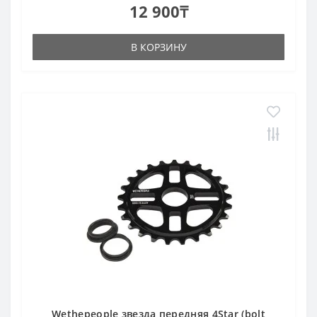
12 900₸
В КОРЗИНУ
Wethepeople звезда передняя 4Star (bolt