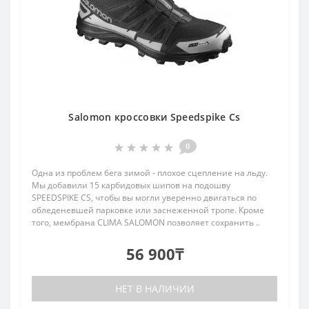
Salomon кроссовки Speedspike Cs
0
Одна из проблем бега зимой - плохое сцепление на льду.
Мы добавили 15 карбидовых шипов на подошву
SPEEDSPIKE CS, чтобы вы могли уверенно двигаться по
обледеневшей парковке или заснеженной тропе. Кроме
того, мембрана CLIMA SALOMON позволяет сохранить ..
56 900₸
НЕТ В НАЛИЧИИ