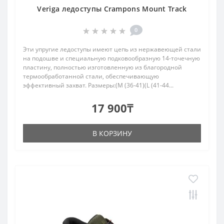
Veriga ледоступы Crampons Mount Track
0
Эти упругие ледоступы имеют цепь из нержавеющей стали
на подошве и специальную подковообразную 14-точечную
пластину, полностью изготовленную из благородной
термообработанной стали, обеспечивающую
эффективный захват. Размеры:(M (36-41)(L (41-44...
17 900₸
В КОРЗИНУ