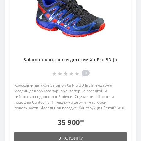
Salomon кроссовки детские Xa Pro 3D Jn
0
Кроссовки детские Salomon Xa Pro 3D Jn Легендарная
модель для горного туризма, теперь с посадкой и
гибкостью подростковой обуви. Сцепление: Прочная
подошва Contogrip HT надежно держит на любой
поверхности. Идеальная посадка: Конструкция Sensifit и ш..
35 900₸
В КОРЗИНУ