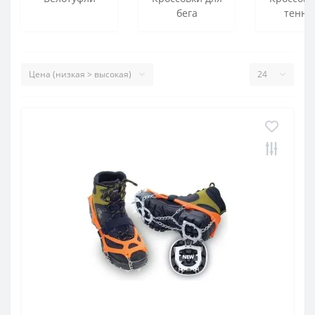
бега
тенни