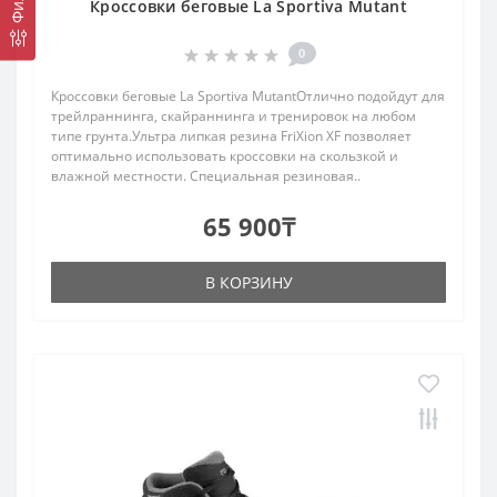
Кроссовки беговые La Sportiva Mutant
0
Кроссовки беговые La Sportiva MutantОтлично подойдут для
трейлраннинга, скайраннинга и тренировок на любом
типе грунта.Ультра липкая резина FriXion XF позволяет
оптимально использовать кроссовки на скользкой и
влажной местности. Специальная резиновая..
65 900₸
В КОРЗИНУ