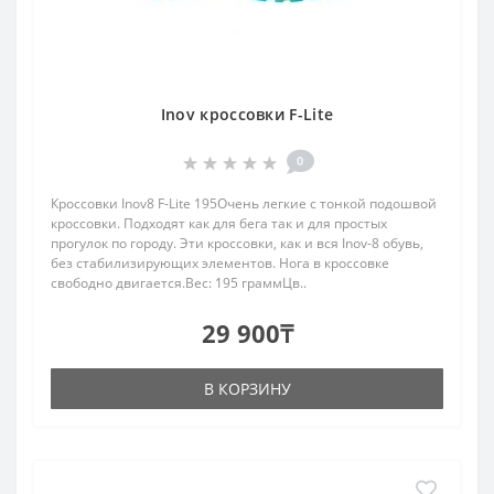
Inov кроссовки F-Lite
0
Кроссовки Inov8 F-Lite 195Очень легкие с тонкой подошвой
кроссовки. Подходят как для бега так и для простых
прогулок по городу. Эти кроссовки, как и вся Inov-8 обувь,
без стабилизирующих элементов. Нога в кроссовке
свободно двигается.Вес: 195 граммЦв..
29 900₸
В КОРЗИНУ