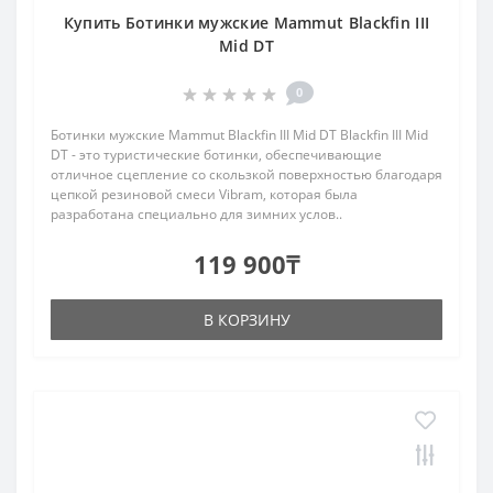
Купить Ботинки мужские Mammut Blackfin III
Mid DT
0
Ботинки мужские Mammut Blackfin III Mid DT Blackfin III Mid
DT - это туристические ботинки, обеспечивающие
отличное сцепление со скользкой поверхностью благодаря
цепкой резиновой смеси Vibram, которая была
разработана специально для зимних услов..
119 900₸
В КОРЗИНУ