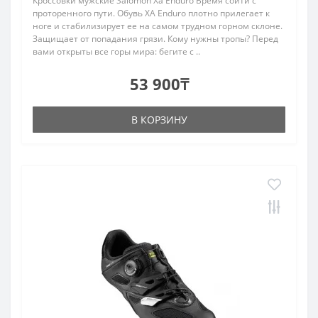
Кроссовки мужские Salomon Xa Enduro Время сойти с
проторенного пути. Обувь XA Enduro плотно прилегает к
ноге и стабилизирует ее на самом трудном горном склоне.
Защищает от попадания грязи. Кому нужны тропы? Перед
вами открыты все горы мира: бегите с ..
53 900₸
В КОРЗИНУ