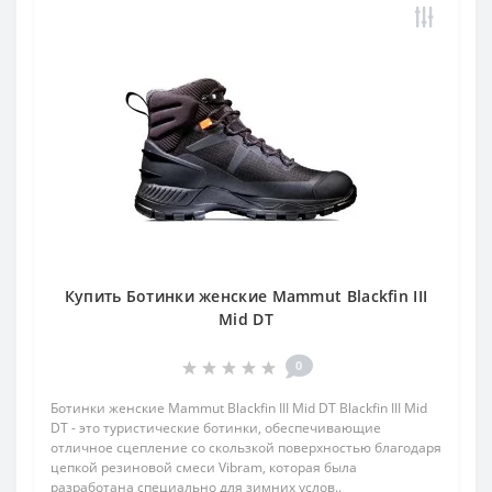
Купить Ботинки женские Mammut Blackfin III
Mid DT
0
Ботинки женские Mammut Blackfin III Mid DT Blackfin III Mid
DT - это туристические ботинки, обеспечивающие
отличное сцепление со скользкой поверхностью благодаря
цепкой резиновой смеси Vibram, которая была
разработана специально для зимних услов..