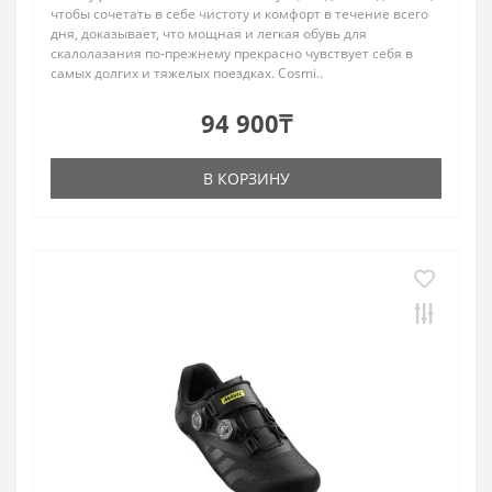
чтобы сочетать в себе чистоту и комфорт в течение всего
дня, доказывает, что мощная и легкая обувь для
скалолазания по-прежнему прекрасно чувствует себя в
самых долгих и тяжелых поездках. Cosmi..
94 900₸
В КОРЗИНУ