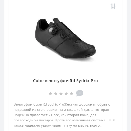
Cube велотуфли Rd Sydrix Pro
0
Велотуфли Cube Rd Sydrix ProЖесткая дорожная обувь с
подошвой из стекловолокна и крышкой диска, которая
надежно прилегает к ноге, как вторая кожа, для
превосходной посадки. Противоскользящая система CUBE
также надежно удерживает пятку на месте, поэто..