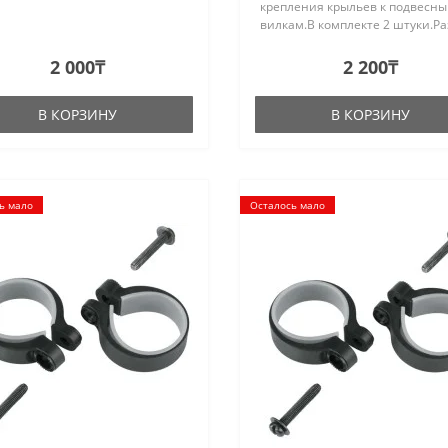
крепления крыльев к подвесн
вилкам.В комплекте 2 штуки.Ра
34.5-37.5mmВес: 35 гр...
2 000₸
2 200₸
В КОРЗИНУ
В КОРЗИНУ
ь мало
Осталось мало