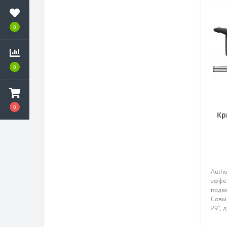
0
0
0
Кр
Autho
эффе
подв
Совме
29”,
торм
подд