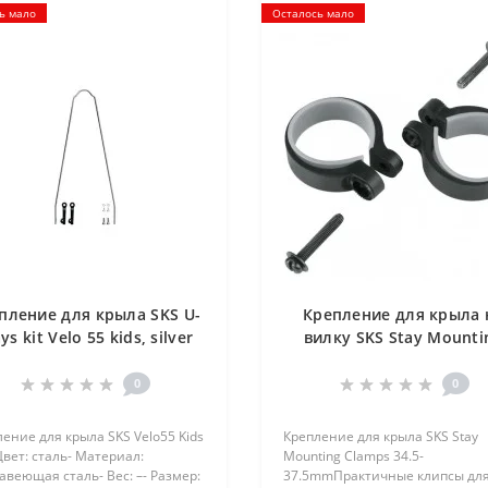
ь мало
Осталось мало
пление для крыла SKS U-
Крепление для крыла 
ys kit Velo 55 kids, silver
вилку SKS Stay Mounti
Clamps 34.5-37.5mm
(2pcs),black
0
0
ение для крыла SKS Velo55 Kids
Крепление для крыла SKS Stay
Цвет: сталь- Материал:
Mounting Clamps 34.5-
веющая сталь- Вес: –- Размер:
37.5mmПрактичные клипсы дл