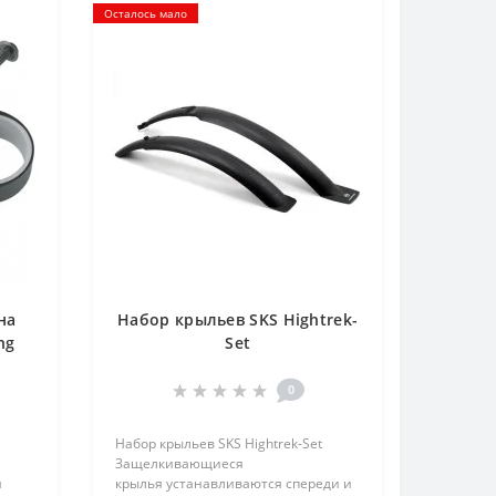
Осталось мало
на
Набор крыльев SKS Hightrek-
ng
Set
0
Набор крыльев SKS Hightrek-Set
Защелкивающиеся
я
крылья устанавливаются спереди и