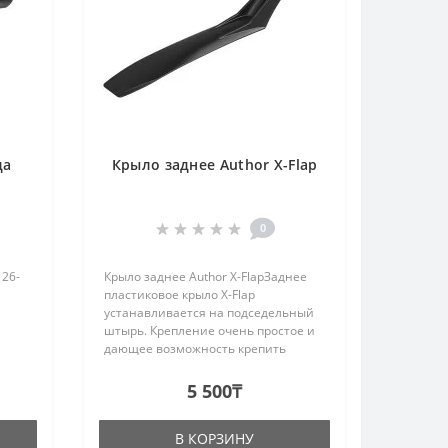
да
Крыло заднее Author X-Flap
ck
0
 26-
Крыло заднее Author X-FlapЗаднее
пластиковое крыло X-Flap
устанавливается на подседельный
штырь. Крепление очень простое и
дающее возможность крепить
крыло под нужным наклоном.
Подходит для велосипедов МТВ
5 500₸
типа с колесами диаметром
27,5"-29".Цвет: че..
В КОРЗИНУ