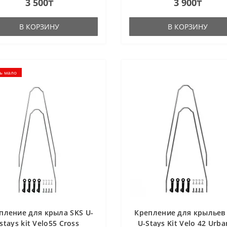
3 500₸
3 900₸
рументы не нужны. Легкий вес
штуки.- Матери..
ыш..
В КОРЗИНУ
В КОРЗИНУ
ь мало
пление для крыла SKS U-
Крепление для крыльев
stays kit Velo55 Cross
U-Stays Kit Velo 42 Urba