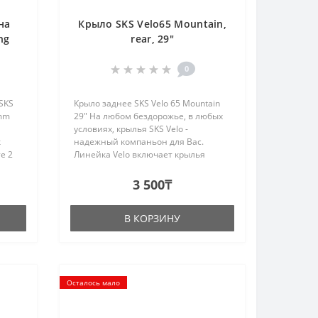
на
Крыло SKS Velo65 Mountain,
ng
rear, 29"
0
SKS
Крыло заднее SKS Velo 65 Mountain
5mm
29" На любом бездорожье, в любых
условиях, крылья SKS Velo -
к
надежный компаньон для Вас.
е 2
Линейка Velo включает крылья
-
шириной от 37 до 62 мм и,
благодаря универсальной системе
3 500₸
крепления, подходит для
большинства вел..
В КОРЗИНУ
Осталось мало