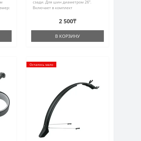
ым
сзади. Для шин диаметром 26”.
змер:
Включает в комплект
универсальное крепление и рамку. -
Цвет: Черный; - Вес: 195 г; - Размер
2 500₸
колеса: 26"; - Ширина шины: 2,5"; -
Длина пере..
В КОРЗИНУ
Осталось мало