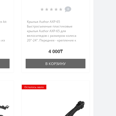
tour
0
s kit
Крылья Author AXP-65
Быстросъемные пластиковые
крылья Author AXP-65 для
велосипедов с размером колеса
 из
20"-24". Переднее - крепление к
 3,4
перемычке (горилле) передней
таны
вилки, заднее - крепление к
4 000₸
перемычке между задними перьями
и подседельной трубе. ..
В КОРЗИНУ
Осталось мало