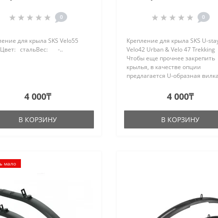
Velo 47 Trekking For Sun
Forks With Ey
0
0
ение для крыла SKS Velo55
Крепление для крыла SKS U-stay
sЦвет: стальВес: -..
Velo42 Urban & Velo 47 Trekking
Чтобы еще прочнее закрепить
крылья, в качестве опции
предлагается U-образная вилка
нержавеющей стали диаметром
мм. Данные крепления рассчи
4 000₸
4 000₸
на модели крылье..
В КОРЗИНУ
В КОРЗИНУ
ь мало