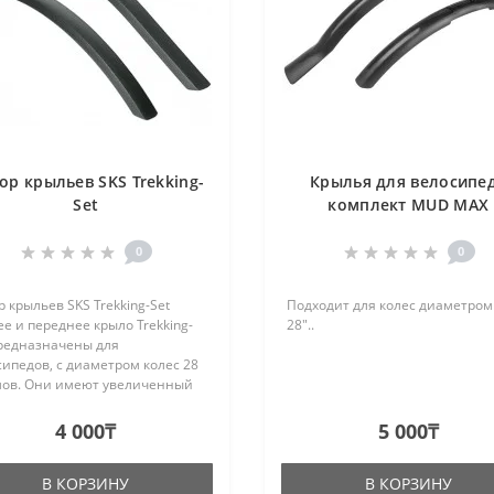
ор крыльев SKS Trekking-
Крылья для велосипе
Set
комплект MUD MAX
UNIVERSAL 26-28", bla
0
0
 крыльев SKS Trekking-Set
Подходит для колес диаметром
е и переднее крыло Trekking-
28"..
предназначены для
ипедов, c диаметром колес 28
ов. Они имеют увеличенный
с защиты (90° для переднего и
для заднего) и надежную
4 000₸
5 000₸
ионарную фиксацию. За счет
.
В КОРЗИНУ
В КОРЗИНУ