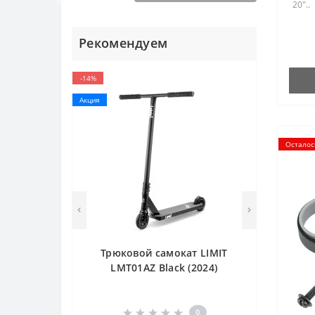
20"..
Рекомендуем
-14%
Акция
Осталос
Трюковой самокат LIMIT
LMT01AZ Black (2024)
0