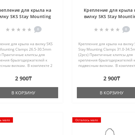
репление для крыла на
Крепление для крыла 
илку SKS Stay Mounting
вилку SKS Stay Mounti
Clamps 26.5-30.5mm
Clamps 31.0-34.5mm
(2pcs),black
(2pcs),black
0
0
ение для крыла на вилку SKS
Крепление для крыла на вилку 
Mounting Clamps 26.5-30.5mm
Stay Mounting Clamps 31.0-34.
) Практичные клипсы для
(2pcs) Практичные клипсы для
ления брызгодержателей к
крепления брызгодержателей 
есным вилкам. В комплекте 2
подвесным вилкам. В комплект
атериал: пластик-алюминий...
шт. Цвет: черный. Размер: 31.0
34.5mm..
2 900₸
2 900₸
В КОРЗИНУ
В КОРЗИНУ
ь мало
Осталось мало