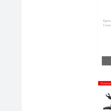
Крепл
Cros
Осталос