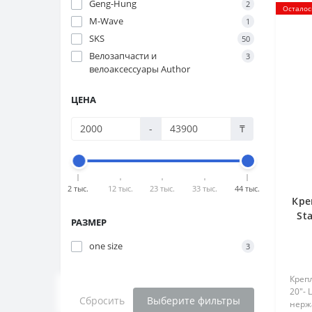
Geng-Hung
2
Осталос
M-Wave
1
SKS
50
Велозапчасти и
3
велоаксессуары Author
ЦЕНА
-
₸
2 тыс.
12 тыс.
23 тыс.
33 тыс.
44 тыс.
Кре
Sta
РАЗМЕР
one size
3
Крепл
20"- 
Сбросить
Выберите фильтры
нержа