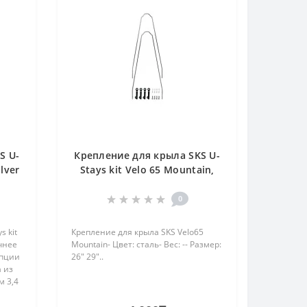
S U-
Крепление для крыла SKS U-
ilver
Stays kit Velo 65 Mountain,
silver
0
s kit
Крепление для крыла SKS Velo65
чнее
Mountain- Цвет: сталь- Вес: -- Размер:
опции
26" 29"..
 из
 3,4
таны
2