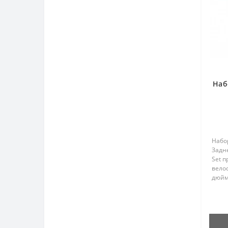
Наб
Набор
Задне
Set 
велос
дюйм
радиу
180° 
стац
рабо.