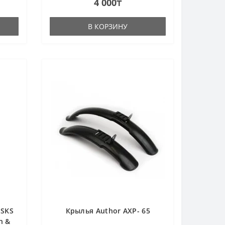
4 000₸
В КОРЗИНУ
 SKS
Крылья Author AXP- 65
n &