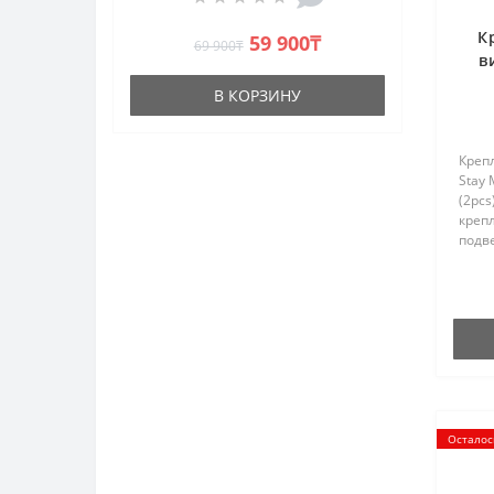
К
59 900₸
69 900₸
в
В КОРЗИНУ
Крепл
Stay 
(2pcs
креп
подв
шт. М
Осталос