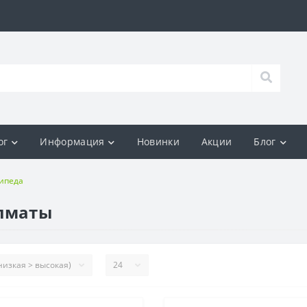
ог
Информация
Новинки
Акции
Блог
сипеда
Алматы