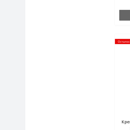
Инст
и пов
Осталос
Кре