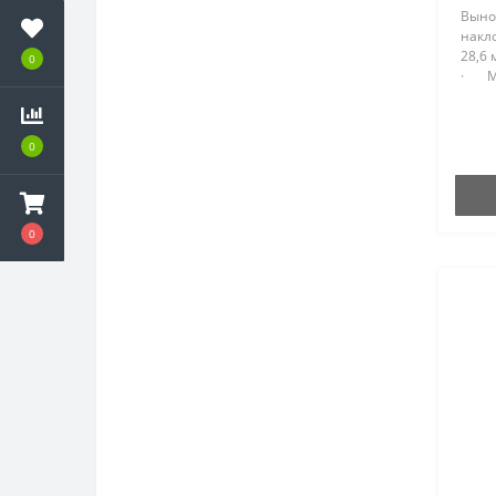
Выно
накл
28,6
0
· Ма
0
0