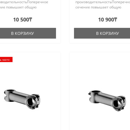
зводительностьПоперечное
производительностьПоперечн
ние повышает общую
сечение повышает общую
кость, необходимую для
жесткость, необходимую для
чного контроляЛицевая панель
точечного контроляЛицевая п
10 500₸
10 900₸
ной 46 мм из 6061
шириной 46 мм из 6061
иниевого сплаваДлины: 100
алюминиевого сплаваДлины: 9
В КОРЗИНУ
В КОРЗИНУ
..
ь мало