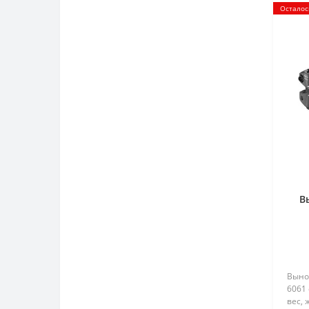
Осталос
В
Вынос
6061 
вес, 