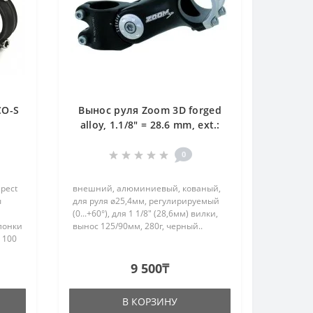
CO-S
Вынос руля Zoom 3D forged
alloy, 1.1/8" = 28.6 mm, ext.:
120 mm, bar bore: 25.4 mm, s
0
pect
внешний, алюминиевый, кованый,
ы
для руля ø25,4мм, регулирируемый
(0...+60°), для 1 1/8" (28,6мм) вилки,
лонки
вынос 125/90мм, 280г, черный..
я 100
9 500₸
В КОРЗИНУ