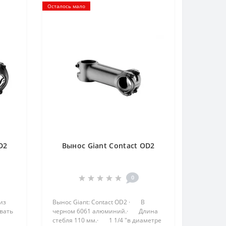
Осталось мало
D2
Вынос Giant Contact OD2
0
из
Вынос Giant: Contact OD2 · В
овать
черном 6061 алюминий.· Длина
стебля 110 мм.· 1 1/4 "в диаметре