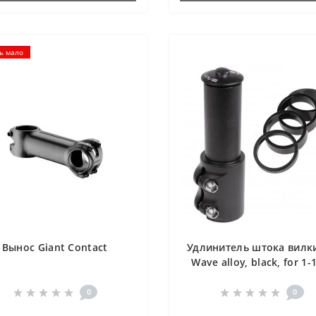
ь мало
Вынос Giant Contact
Удлинитель штока вилк
Wave alloy, black, for 1-
steerer, total lenght 11
0
0