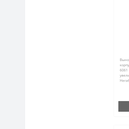
Выно
корп
6061
увел
Нега
спла
длин
требу