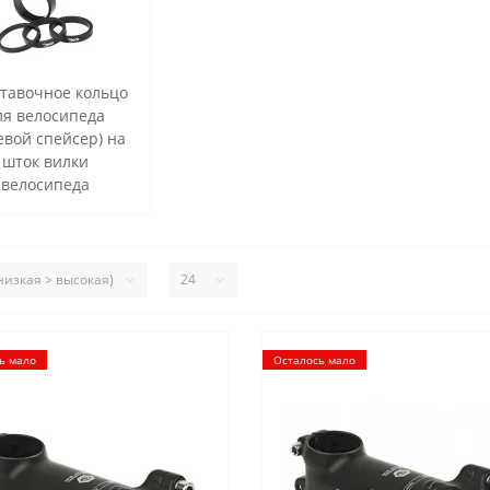
тавочное кольцо
ля велосипеда
евой спейсер) на
шток вилки
велосипеда
ь мало
Осталось мало