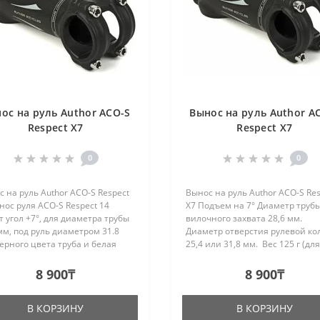
ос на руль Author ACO-S
Вынос на руль Author A
Respect X7
Respect X7
0
0
 на руль Author ACO-S Respect
Вынос на руль Author ACO-S Res
ос руля ACO-S Respect 14
X7 Подъем на 7° Диаметр труб
 угол +7°, для диаметра трубы
вилочного захвата 28,6 мм.
мм, под руль диаметром 31.8
Диаметр отверстия рулевой ко
ерного цвета труба и белая
25,4 или 31,8 мм. Вес 125 г (дл
ва с резным лого AUTHOR на
мм). Материал AL6061-T6...
ке, материал - алюминий
8 900₸
8 900₸
1. Длинна выноса :80 ..
В КОРЗИНУ
В КОРЗИНУ