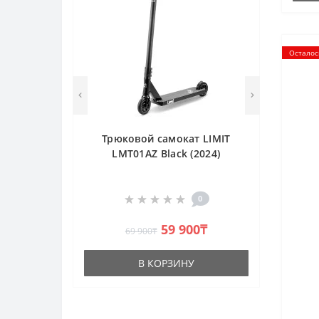
Осталос
Трюковой самокат LIMIT
LMT01AZ Black (2024)
0
59 900₸
69 900₸
В КОРЗИНУ