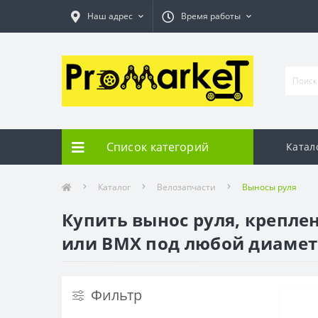
Наш адрес
Время работы
Список категорий
Катал
Каталог
Велозапчасти
Выносы руля
Купить вынос руля, креплен
или BMX под любой диамет
Фильтр