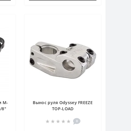
и M-
Вынос руля Odyssey FREEZE
1/8"
TOP-LOAD
5 mm
0