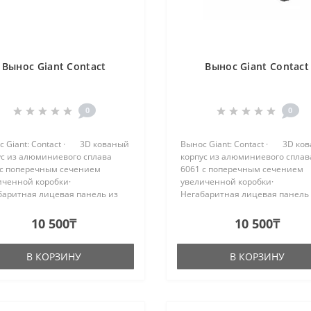
Вынос Giant Contact
Вынос Giant Contact
0
0
с Giant: Contact · 3D кованый
Вынос Giant: Contact · 3D ко
ус из алюминиевого сплава
корпус из алюминиевого сплав
 с поперечным сечением
6061 с поперечным сечением
иченной коробки·
увеличенной коробки·
баритная лицевая панель из
Негабаритная лицевая панель
ва 6061 шириной 46 мм и
сплава 6061 шириной 46 мм и
ой 110 мм· Подъем ± 8 ° -
длиной 90 мм· Подъем ± 8 ° 
10 500₸
10 500₸
ет меньше проставок ..
требует меньше проставок ..
В КОРЗИНУ
В КОРЗИНУ