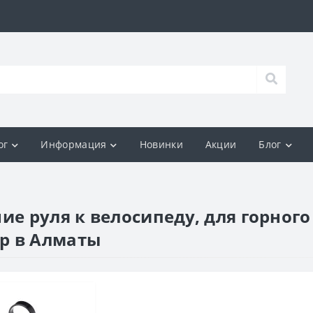
ог
Информация
Новинки
Акции
Блог
ие руля к велосипеду, для горног
р в Алматы