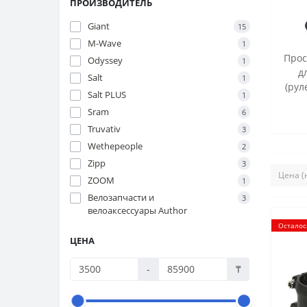
ПРОИЗВОДИТЕЛЬ
Giant
15
M-Wave
1
Прос
Odyssey
1
д
Salt
1
(рул
Salt PLUS
1
Sram
6
Truvativ
3
Wethepeople
2
Zipp
3
ZOOM
1
Велозапчасти и
3
велоаксессуары Author
Осталос
ЦЕНА
-
₸