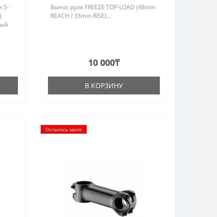
 5-
Вынос руля FREEZE TOP-LOAD (48mm
)
REACH / 33mm RISE)..
ный
10 000₸
В КОРЗИНУ
Осталось мало