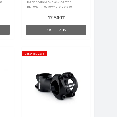
ое
на передней вилке. Адаптер
включен, поэтому его можно
использовать с 1 1/8" передними
анель
вилками.· 31,8 мм в диаметре на
12 500₸
руле. ..
0 мм,
В КОРЗИНУ
Осталось мало