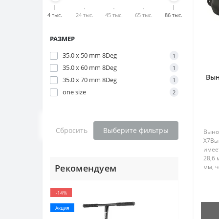
4 тыс.
24 тыс.
45 тыс.
65 тыс.
86 тыс.
РАЗМЕР
35.0 x 50 mm 8Deg
1
35.0 x 60 mm 8Deg
1
Вын
35.0 x 70 mm 8Deg
1
one size
2
Сбросить
Выберите фильтры
Вынос
X7Вын
имеет
28,6 
Рекомендуем
мм, ч
голо
крыш
-14%
AL606
Акция