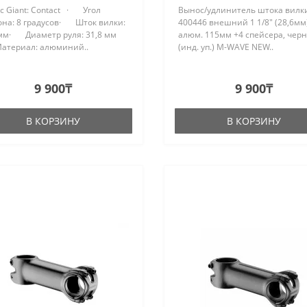
с Giant: Contact · Угол
Вынос/удлинитель штока вилки
она: 8 градусов· Шток вилки:
400446 внешний 1 1/8" (28,6мм
 мм· Диаметр руля: 31,8 мм
алюм. 115мм +4 спейсера, чер
териал: алюминий..
(инд. уп.) M-WAVE NEW..
9 900₸
9 900₸
В КОРЗИНУ
В КОРЗИНУ