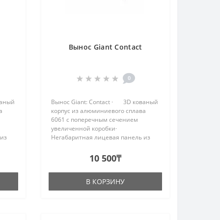
Вынос Giant Contact
0
ваный
Вынос Giant: Contact · 3D кованый
а
корпус из алюминиевого сплава
6061 с поперечным сечением
увеличенной коробки·
 из
Негабаритная лицевая панель из
сплава 6061 шириной 46 мм и
-
длиной 100 мм· Подъем ± 8 ° -
10 500₸
требует меньше проставок ..
В КОРЗИНУ