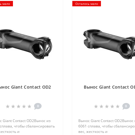
ь мало
Осталось мало
ынос Giant Contact OD2
Вынос Giant Contact O
0
0
 Giant Contact OD2Вынос из
Вынос Giant Contact OD2Вынос 
сплава, чтобы сбалансировать
6061 сплава, чтобы сбалансир
жесткость и
вес, жесткость и