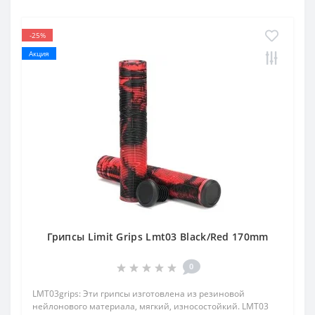
-25%
Акция
Грипсы Limit Grips Lmt03 Black/Red 170mm
0
LMT03grips: Эти грипсы изготовлена ​​из резиновой
нейлонового материала, мягкий, износостойкий. LMT03