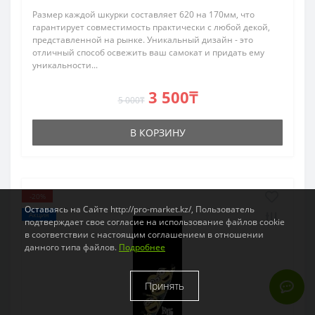
Размер каждой шкурки составляет 620 на 170мм, что
гарантирует совместимость практически с любой декой,
представленной на рынке. Уникальный дизайн - это
отличный способ освежить ваш самокат и придать ему
уникальности...
3 500₸
5 000₸
В КОРЗИНУ
-20%
Оставаясь на Сайте http://pro-market.kz/, Пользователь
Акция
подтверждает свое согласие на использование файлов cookie
в соответствии с настоящим соглашением в отношении
данного типа файлов.
Подробнее
Принять