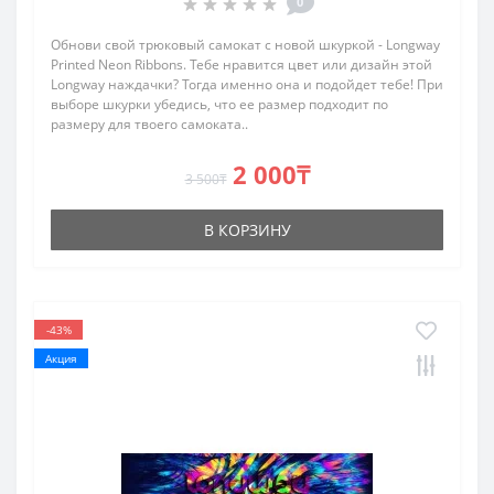
0
Обнови свой трюковый самокат с новой шкуркой - Longway
Printed Neon Ribbons. Тебе нравится цвет или дизайн этой
Longway наждачки? Тогда именно она и подойдет тебе! При
выборе шкурки убедись, что ее размер подходит по
размеру для твоего самоката..
2 000₸
3 500₸
В КОРЗИНУ
-43%
Акция