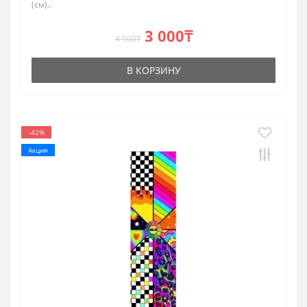
(см)..
3 000₸
4 500₸
В КОРЗИНУ
-42%
Акция