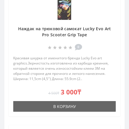
Наждак на трюковой самокат Lucky Evo Art
Pro Scooter Grip Tape
0
Красивая шкурка от именитого бренда Lucky Evo art
graphics.Зернистость изготовлена из карбида кремния,
который является очень износостойким клеем 3M на
обратной стороне для прочного и легкого нанесения.
Ширина: 11,5cm (4,5'') Длина: 55.9cm (2..
3 000₸
4 500₸
В КОРЗИНУ