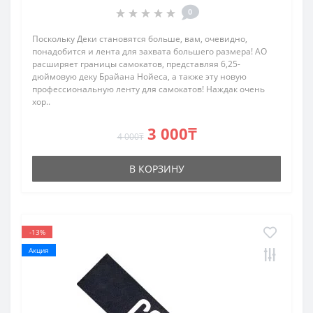
0
Поскольку Деки становятся больше, вам, очевидно,
понадобится и лента для захвата большего размера! AO
расширяет границы самокатов, представляя 6,25-
дюймовую деку Брайана Нойеса, а также эту новую
профессиональную ленту для самокатов! Наждак очень
хор..
3 000₸
4 000₸
В КОРЗИНУ
-13%
Акция