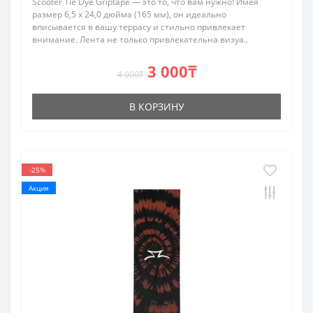
Scooter Tie Dye Griptape — это то, что вам нужно! Имея
размер 6,5 x 24,0 дюйма (165 мм), он идеально
вписывается в вашу террасу и стильно привлекает
внимание. Лента не только привлекательна визуа..
3 000₸
4 000₸
В КОРЗИНУ
-25%
Акция