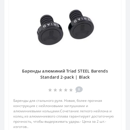
Баренды алюминий Triad STEEL Barends
Standard 2-pack | Black
0
Баренды для стального руля. Новая, более прочная
конструкция с нейлоновыми заглушками и
алюминиевыми кольцами.Сочетание легкого нейлона и
колец из алюминиевого сплава гарантирует достаточную
прочность, чтобы выдерживать удары.- Цена за 2 шт.-
изготов..