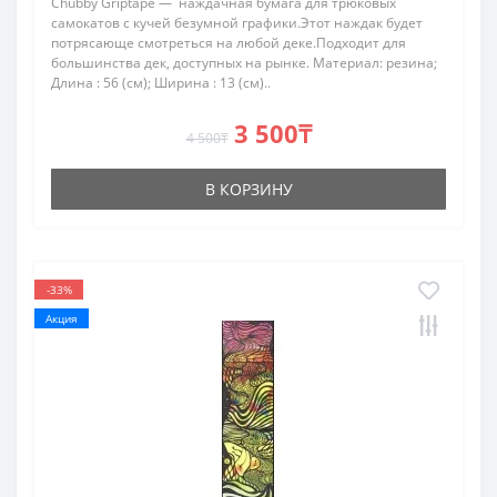
Chubby Griptape — наждачная бумага для трюковых
самокатов с кучей безумной графики.Этот наждак будет
потрясающе смотреться на любой деке.Подходит для
большинства дек, доступных на рынке. Материал: резина;
Длина : 56 (см); Ширина : 13 (см)..
3 500₸
4 500₸
В КОРЗИНУ
-33%
Акция