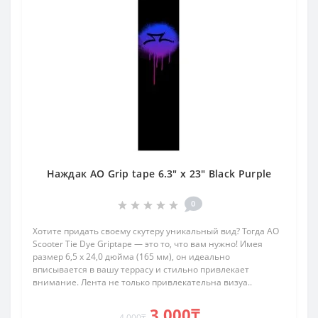
Наждак AO Grip tape 6.3" x 23" Black Purple
0
Хотите придать своему скутеру уникальный вид? Тогда AO
Scooter Tie Dye Griptape — это то, что вам нужно! Имея
размер 6,5 x 24,0 дюйма (165 мм), он идеально
вписывается в вашу террасу и стильно привлекает
внимание. Лента не только привлекательна визуа..
3 000₸
4 000₸