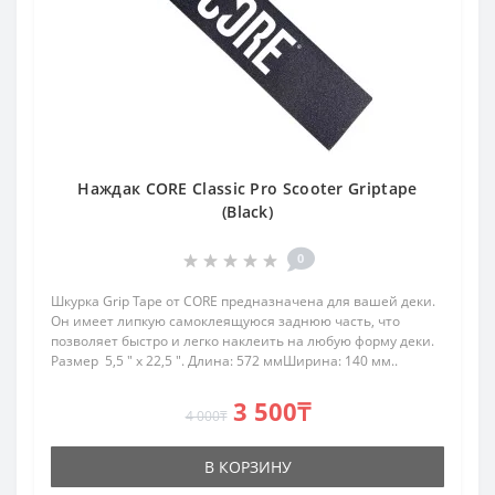
Наждак CORE Classic Pro Scooter Griptape
(Black)
0
Шкурка Grip Tape от CORE предназначена для вашей деки.
Он имеет липкую самоклеящуюся заднюю часть, что
позволяет быстро и легко наклеить на любую форму деки.
Размер 5,5 ″ x 22,5 ″. Длина: 572 ммШирина: 140 мм..
3 500₸
4 000₸
В КОРЗИНУ