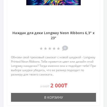
Наждак для деки Longway Neon Ribbons 6,3" x
23"
0
Обнови свой трюковый самокат с новой шкуркой - Longway
Printed Neon Ribbons. Тебе нравится цвет или дизайн этой
Longway наждачки? Тогда именно она и подойдет тебе! При
выборе шкурки убедись, что ее размер подходит по
размеру для твоего самоката..
2 000₸
3 500₸
В КОРЗИНУ