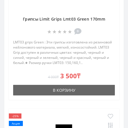
Грипсы Limit Grips Lmt03 Green 170mm
0
LMT03 grips Green : Эти грипсы изготовлена ​​из резиновой
нейлонового материала, мягкий, износостойкий. LMT03
Grip доступен в различных цветах: черный, черный и
синий, черный и зеленый, черный и красный, черный и
белый.★ Размер ручки LMT03: 150,160,1..
3 500₸
4 000₸
В КОРЗИНУ
-25%
Акция