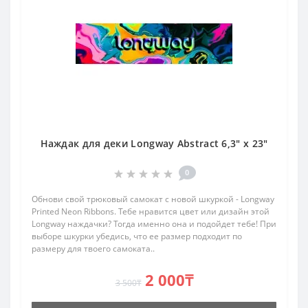
Наждак для деки Longway Abstract 6,3" x 23"
0
Обнови свой трюковый самокат с новой шкуркой - Longway
Printed Neon Ribbons. Тебе нравится цвет или дизайн этой
Longway наждачки? Тогда именно она и подойдет тебе! При
выборе шкурки убедись, что ее размер подходит по
размеру для твоего самоката..
2 000₸
3 500₸