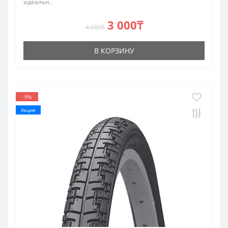
идеальн..
3 000₸
4 000₸
В КОРЗИНУ
-9%
Акция