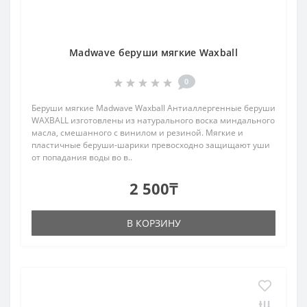
Madwave беруши мягкие Waxball
0
Беруши мягкие Madwave Waxball Антиаллергенные беруши
WAXBALL изготовлены из натурального воска миндального
масла, смешанного с винилом и резиной. Мягкие и
пластичные беруши-шарики превосходно защищают уши
от попадания воды во в..
2 500₸
В КОРЗИНУ