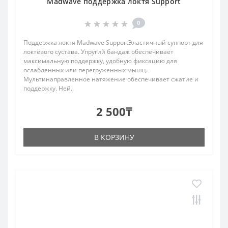
Madwave поддержка локтя Support
0
Поддержка локтя Madwave SupportЭластичный суппорт для
локтевого сустава. Упругий бандаж обеспечивает
максимальную поддержку, удобную фиксацию для
ослабленных или перегруженных мышц.
Мультинаправленное натяжение обеспечивает сжатие и
поддержку. Ней..
2 500₸
В КОРЗИНУ