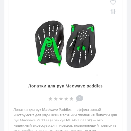
Лопатки для рук Madwave paddles
0
Лопатки для рук Madwave Paddles — эффективный
инструмент для улучшения техники плавания Лопатки для
рук Madwave Paddles (артикул M0749 06 00W) — это
надежный аксессуар для пловцов, позволяющий повысить
силу гребка и улучшить технику движения в во..