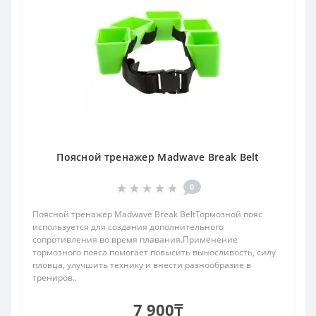
Поясной тренажер Madwave Break Belt
0
Поясной тренажер Madwave Break BeltТормозной пояс
используется для создания дополнительного
сопротивления во время плавания.Применение
тормозного пояса помогает повысить выносливость, силу
пловца, улучшить технику и внести разнообразие в
трениров..
7 900₸