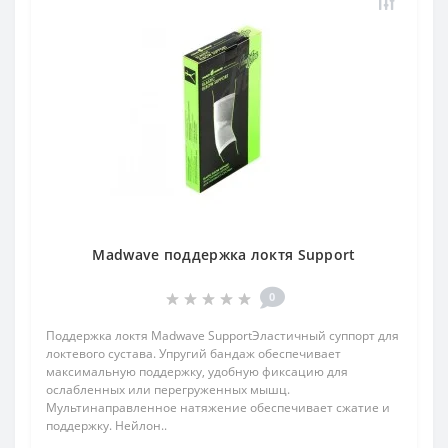
Madwave поддержка локтя Support
0
Поддержка локтя Madwave SupportЭластичный суппорт для
локтевого сустава. Упругий бандаж обеспечивает
максимальную поддержку, удобную фиксацию для
ослабленных или перегруженных мышц.
Мультинаправленное натяжение обеспечивает сжатие и
поддержку. Нейлон..