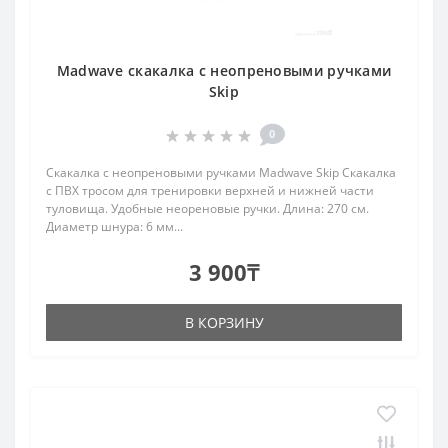
Madwave скакалка с неопреновыми ручками
Skip
0
Скакалка с неопреновыми ручками Madwave Skip Скакалка
с ПВХ тросом для тренировки верхней и нижней части
туловища. Удобные неореновые ручки. Длина: 270 см.
Диаметр шнура: 6 мм...
3 900₸
В КОРЗИНУ