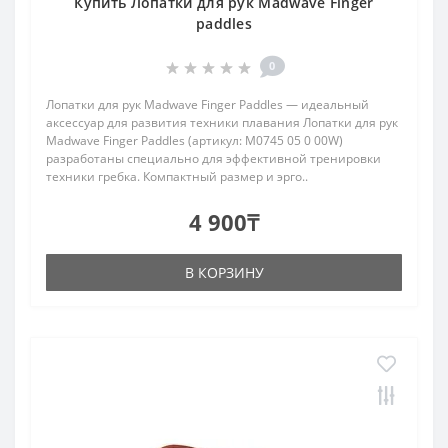
Купить Лопатки для рук Madwave Finger
paddles
0
Лопатки для рук Madwave Finger Paddles — идеальный
аксессуар для развития техники плавания Лопатки для рук
Madwave Finger Paddles (артикул: M0745 05 0 00W)
разработаны специально для эффективной тренировки
техники гребка. Компактный размер и эрго..
4 900₸
В КОРЗИНУ