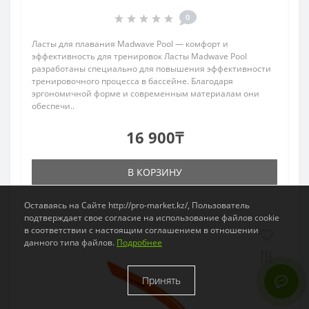
0
Ласты для плавания Madwave Pool — комфорт и
эффективность для тренировок Ласты Madwave Pool
разработаны специально для повышения эффективности
тренировочного процесса в бассейне. Благодаря
эргономичной форме и современным материалам они
обеспечи..
16 900₸
В КОРЗИНУ
Оставаясь на Сайте http://pro-market.kz/, Пользователь
подтверждает свое согласие на использование файлов cookie
в соответствии с настоящим соглашением в отношении
данного типа файлов.
Подробнее
Принять