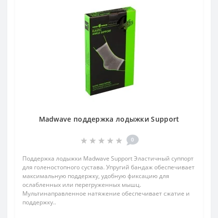
Madwave поддержка лодыжки Support
0
Поддержка лодыжки Madwave Support Эластичный суппорт
для голеностопного сустава. Упругий бандаж обеспечивает
максимальную поддержку, удобную фиксацию для
ослабленных или перегруженных мышц.
Мультинаправленное натяжение обеспечивает сжатие и
поддержку..