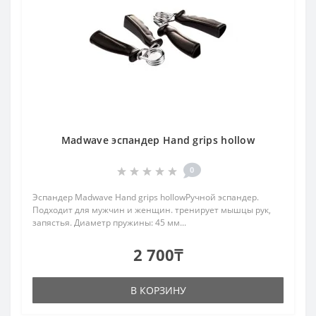
Madwave эспандер Hand grips hollow
0
Эспандер Madwave Hand grips hollowРучной эспандер.
Подходит для мужчин и женщин. тренирует мышцы рук,
запястья. Диаметр пружины: 45 мм...
2 700₸
В КОРЗИНУ