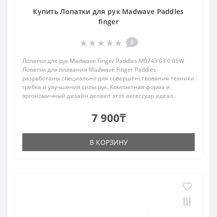
Купить Лопатки для рук Madwave Paddles
finger
0
Лопатки для рук Madwave Finger Paddles M0743 03 0 05W
Лопатки для плавания Madwave Finger Paddles
разработаны специально для совершенствования техники
гребка и улучшения силы рук. Компактная форма и
эргономичный дизайн делают этот аксессуар идеал..
7 900₸
В КОРЗИНУ