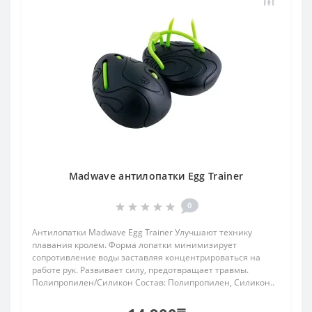
Madwave антилопатки Egg Trainer
0
Антилопатки Madwave Egg Trainer Улучшают технику
плавания кролем. Форма лопатки минимизирует
сопротивление воды заставляя концентрироваться на
работе рук. Развивает силу, предотвращает травмы.
Полипропилен/Силикон Состав: Полипропилен, Силикон..