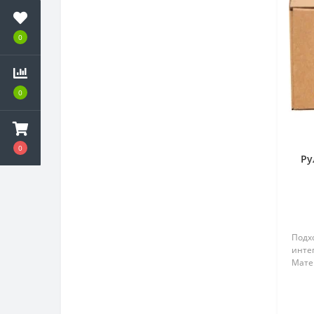
0
0
0
Ру
Подхо
инте
Мате