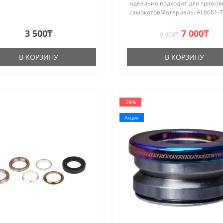
идеально подходит для трюков
самокатовМатериаль: AL6061-T6
CNC Диаметр: Ø41.8mm(O.D)x7
45° Высота: Height:7.5mm..
3 500₸
7 000₸
9 900₸
В КОРЗИНУ
В КОРЗИНУ
-28%
Акция