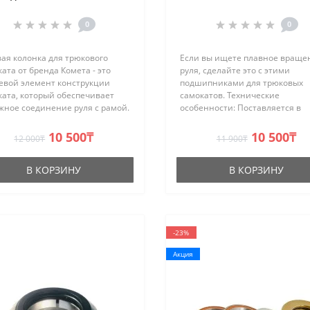
Медная
(Neochrome)
0
0
ая колонка для трюкового
Если вы ищете плавное враще
ата от бренда Комета - это
руля, сделайте это с этими
евой элемент конструкции
подшипниками для трюковых
ката, который обеспечивает
самокатов. Технические
жное соединение руля с рамой.
особенности: Поставляется в
лект рулевых подшипников
комплекте с парой встроенных
оит из двух промышленных
промышленных подшипников,
10 500₸
10 500₸
12 000₸
11 900₸
ипников, прижимного кольца..
пыльником и алюминиевым С-
образным кольцом с про..
В КОРЗИНУ
В КОРЗИНУ
-23%
Акция