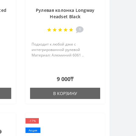
ted
Рулевая колонка Longway
Headset Black
1
Подходит к любой дэке с
интегрированной рулевой
Материал: Алюминий 6061 ..
9 000₸
В КОРЗИНУ
-17%
Акция