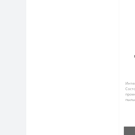
Инте
Состо
пром
пыльн