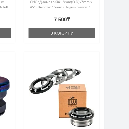
ых
CNC •Диаметр:Ø41.8mm(O.D)x7mm x
 full
45° •Высота:7.5mm •Подшипники:2
mm x
sealed cartridge bearings..
7 500₸
В КОРЗИНУ