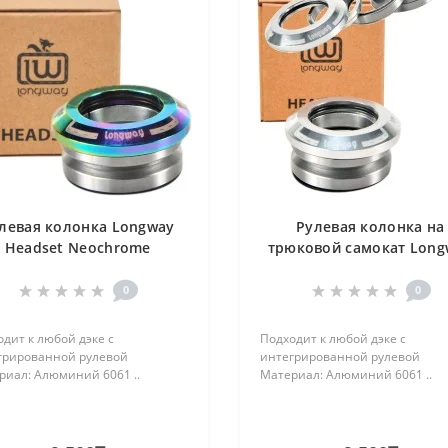
левая колонка Longway
Рулевая колонка на
Headset Neochrome
трюковой самокат Long
Headset Polished
0
0
дит к любой дэке с
Подходит к любой дэке с
грированной рулевой
интегрированной рулевой
риал: Алюминий 6061 ..
Материал: Алюминий 6061 ..