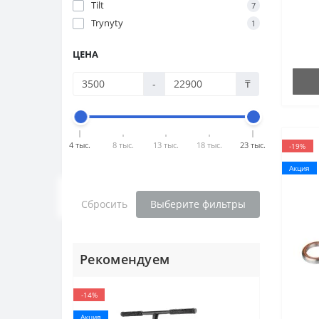
Tilt
7
Trynyty
1
ЦЕНА
-
₸
4 тыс.
8 тыс.
13 тыс.
18 тыс.
23 тыс.
-19%
Акция
Сбросить
Выберите фильтры
Рекомендуем
-14%
Акция