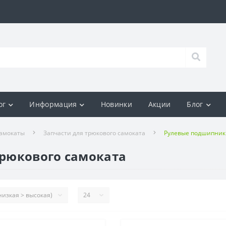
ог
Информация
Новинки
Акции
Блог
амокаты
Запчасти для трюкового самоката
Рулевые подшипники
рюкового самоката