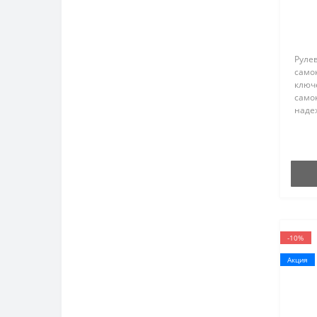
Рулев
самок
ключ
само
наде
Комп
сост
подш
-10%
Акция