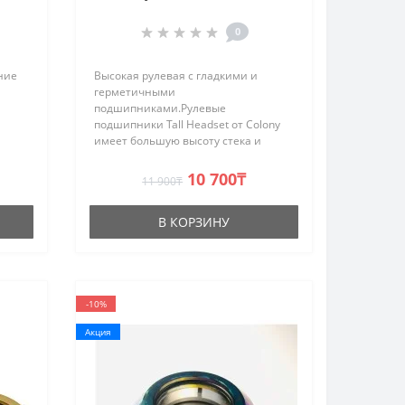
0
ние
Высокая рулевая с гладкими и
герметичными
подшипниками.Рулевые
подшипники Tall Headset от Colony
имеет большую высоту стека и
 и
идеально подходит для
длинноногих парней, которые ищут
10 700₸
11 900₸
дополнительное пространство
между рулем и коленями. Он
В КОРЗИНУ
поставляетс..
-10%
Акция