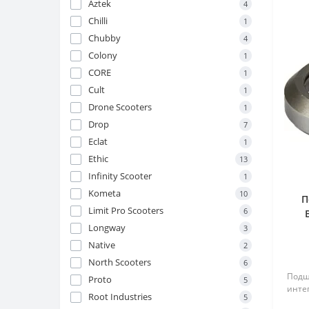
Aztek
4
Chilli
1
Chubby
4
Colony
1
CORE
1
Cult
1
Drone Scooters
1
Drop
7
Eclat
1
Ethic
13
Infinity Scooter
1
Kometa
10
П
Limit Pro Scooters
6
Longway
3
Native
2
North Scooters
6
Подш
Proto
5
инте
Root Industries
5