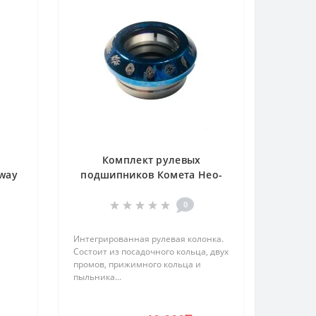
Комплект рулевых
way
подшипников Комета Нео-
Синия
0
Интегрированная рулевая колонка.
Состоит из посадочного кольца, двух
промов, прижимного кольца и
пыльника...