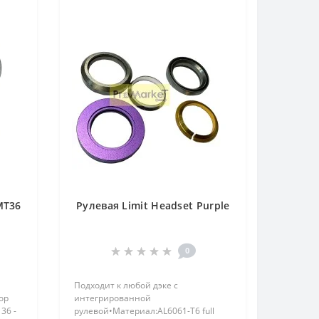
MT36
Рулевая Limit Headset Purple
0
Подходит к любой дэке с
ор
интегрированной
36 -
рулевой•Материал:AL6061-T6 full