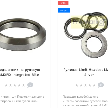
-29%
Акция
одшипник на рулевую
Рулевая Limit Headset L
BMXFIX Integrated Bike
Silver
Headset Bearing
0
0
ипник 1шт. Подходит для дек с
Подходит к любой дэке с
грированными рулевыми...
интегрированной рулевой Наб
интегрированной рулевой LMT 