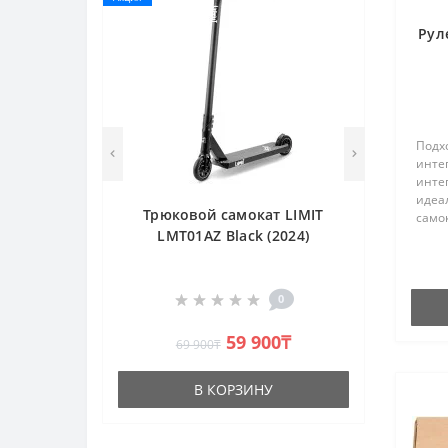
Рул
Подхо
инте
инте
идеа
Трюковой самокат LIMIT
самок
LMT01AZ Black (2024)
CNC 
45° В
0
59 900₸
69 900₸
В КОРЗИНУ