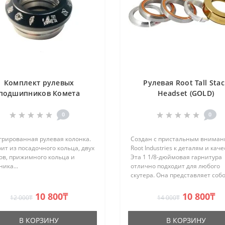
Комплект рулевых
Рулевая Root Tall Stac
подшипников Комета
Headset (GOLD)
Черная
0
0
грированная рулевая колонка.
Создан с пристальным внима
ит из посадочного кольца, двух
Root Industries к деталям и каче
ов, прижимного кольца и
Эта 1 1/8-дюймовая гарнитура
ика...
отлично подходит для любого
скутера. Она представляет соб
полный комплект с алюминиев
образным кольцом. Создана дл
10 800₸
10 800₸
12 000₸
14 000₸
интегрированных рулевых коло
В КОРЗИНУ
В КОРЗИНУ