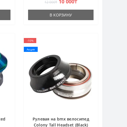
10 000₸
12 000₸
В КОРЗИНУ
-10%
Акция
ted
Рулевая на bmx велосипед
Colony Tall Headset (Black)