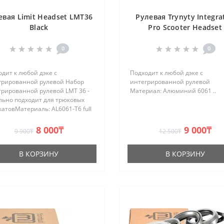
евая Limit Headset LMT36
Рулевая Trynyty Integra
Black
Pro Scooter Headset
0
0
дит к любой дэке с
Подходит к любой дэке с
грированной рулевой Набор
интегрированной рулевой
грированной рулевой LMT 36 -
Материал: Алюминий 6061 ..
льно подходит для трюковых
атовМатериаль: AL6061-T6 full
Диаметр: Ø41.8mm(O.D)x7mm x
ысота: Height:7.5mm..
8 000₸
9 000₸
9 900₸
12 500₸
В КОРЗИНУ
В КОРЗИНУ