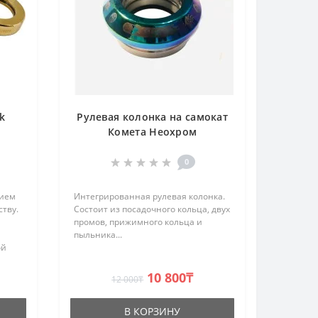
k
Рулевая колонка на самокат
Комета Неохром
0
нием
Интегрированная рулевая колонка.
ству.
Состоит из посадочного кольца, двух
промов, прижимного кольца и
пыльника...
ой
ым С-
я
10 800₸
12 000₸
но..
В КОРЗИНУ