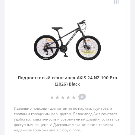
Подростковый велосипед AXIS 24 NZ 100 Pro
(2026) Black
0
Идеально подходит для катания по паркам, грунтовым
тропам и городским маршрутам. Велосипед Axis сочетает
удобство, практичность и современный дизайн, оставаясь
доступным по цене.✔ Дисковые механические тормоза –
надёжное торможение в любую пого..