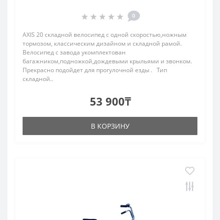
0
AXIS 20 складной велосипед с одной скоростью,ножным
тормозом, классическим дизайном и складной рамой.
Велосипед с завода укомплектован
багажником,подножкой,дождевыми крыльями и звонком.
Прекрасно подойдет для прогулочной езды . Тип
складной..
53 900₸
В КОРЗИНУ