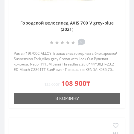
Городской велосипед AXIS 700 V grey-blue
(2021)
0
Рама: (19)700C ALLOY Вилка: эластомерная с блокировкой
Suspension Fork,Alloy grey Crown with Lock Out Рулевая
колонка: Neco H115M,Semi Threadless,28.6*44*30,H=23.2
ED Match C2861TT SunFlower Покрышки: KENDA K935,70..
108 900₸
122 000₸
В КОРЗИНУ