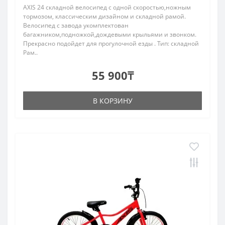
AXIS 24 складной велосипед с одной скоростью,ножным
тормозом, классическим дизайном и складной рамой.
Велосипед с завода укомплектован
багажником,подножкой,дождевыми крыльями и звонком.
Прекрасно подойдет для прогулочной езды . Тип: складной
Рам..
55 900₸
В КОРЗИНУ