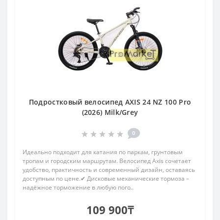
Подростковый велосипед AXIS 24 NZ 100 Pro
(2026) Milk/Grey
0
Идеально подходит для катания по паркам, грунтовым
тропам и городским маршрутам. Велосипед Axis сочетает
удобство, практичность и современный дизайн, оставаясь
доступным по цене.✔ Дисковые механические тормоза –
надёжное торможение в любую пого..
109 900₸