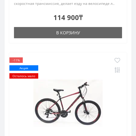
скоростная трансмиссия, делает езду на велосипеде л..
114 900₸
В КОРЗИНУ
-11%
Акция
Осталось мало