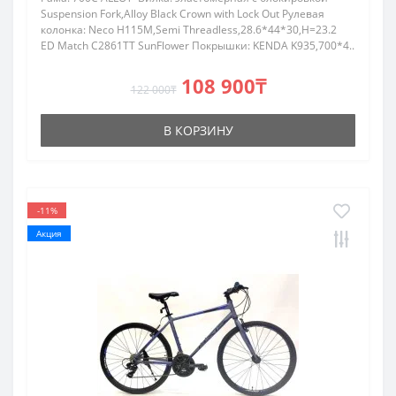
Suspension Fork,Alloy Black Crown with Lock Out Рулевая
колонка: Neco H115M,Semi Threadless,28.6*44*30,H=23.2
ED Match C2861TT SunFlower Покрышки: KENDA K935,700*4..
108 900₸
122 000₸
В КОРЗИНУ
-11%
Акция