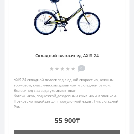
Складной велосипед AXIS 24
0
AXIS 24 складной велосипед с одной скоростью,ножным
тормозом, классическим дизайном и складной рамой.
Велосипед с завода укомплектован
багажником,подножкой,дождевыми крыльями и звонком.
Прекрасно подойдет для прогулочной езды . Тип: складной
Рам..
55 900₸