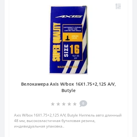
Велокамера Axis W/box 16X1.75+2,125 A/V,
Butyle
0
Axis W/box 16X1.75+2,125 A/V, Butyle Ниппель авто длинный
48 мм, высокоэластичная бутиловая резина,
индивидуальная упаковка..