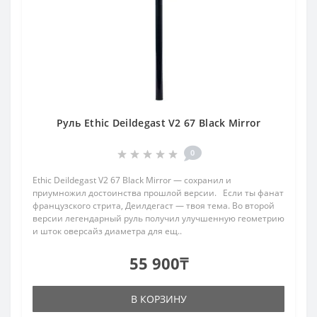
Руль Ethic Deildegast V2 67 Black Mirror
0
Ethic Deildegast V2 67 Black Mirror — сохранил и
приумножил достоинства прошлой версии. Если ты фанат
французского стрита, Деилдегаст — твоя тема. Во второй
версии легендарный руль получил улучшенную геометрию
и шток оверсайз диаметра для ещ..
55 900₸
В КОРЗИНУ