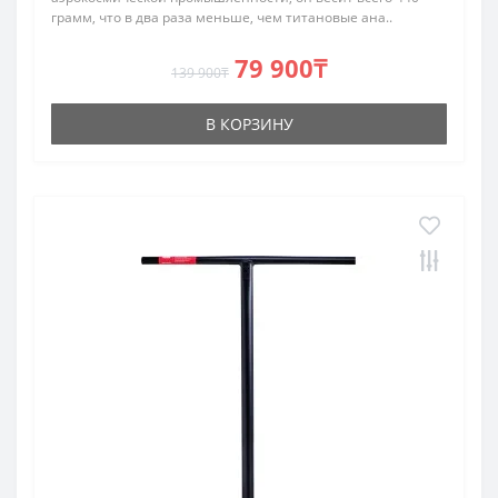
грамм, что в два раза меньше, чем титановые ана..
79 900₸
139 900₸
В КОРЗИНУ