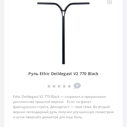
Руль Ethic Deildegast V2 770 Black
0
Ethic Deildegast V2 770 Black — сохранил и приумножил
достоинства прошлой версии. Если ты фанат
французского стрита, Деилдегаст — твоя тема. Во второй
версии легендарный руль получил улучшенную геометрию
и шток оверсайз диаметра для еще боль..