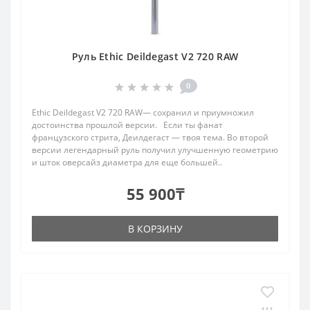
Руль Ethic Deildegast V2 720 RAW
0
Ethic Deildegast V2 720 RAW— сохранил и приумножил
достоинства прошлой версии. Если ты фанат
французского стрита, Деилдегаст — твоя тема. Во второй
версии легендарный руль получил улучшенную геометрию
и шток оверсайз диаметра для еще большей..
55 900₸
В КОРЗИНУ