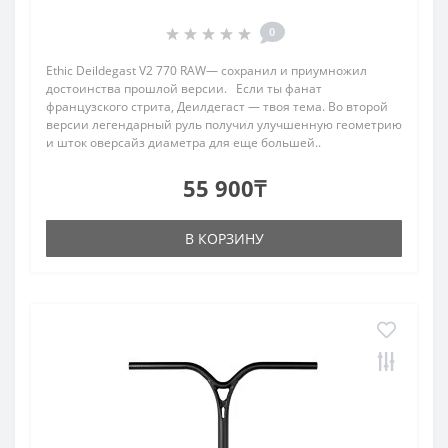
0
Ethic Deildegast V2 770 RAW— сохранил и приумножил
достоинства прошлой версии. Если ты фанат
французского стрита, Деилдегаст — твоя тема. Во второй
версии легендарный руль получил улучшенную геометрию
и шток оверсайз диаметра для еще большей..
55 900₸
В КОРЗИНУ