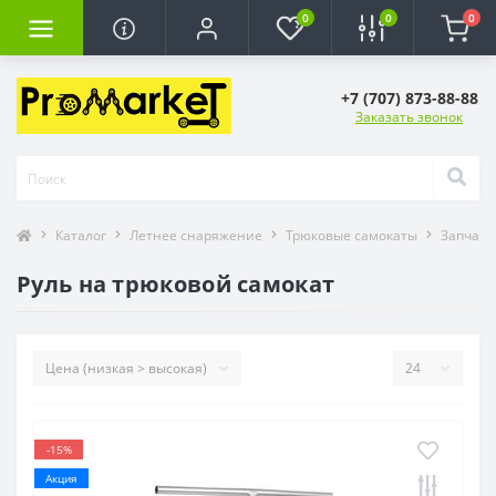
0
0
0
+7 (707) 873-88-88
Заказать звонок
Каталог
Летнее снаряжение
Трюковые самокаты
Запчаст
Руль на трюковой самокат
-15%
Акция