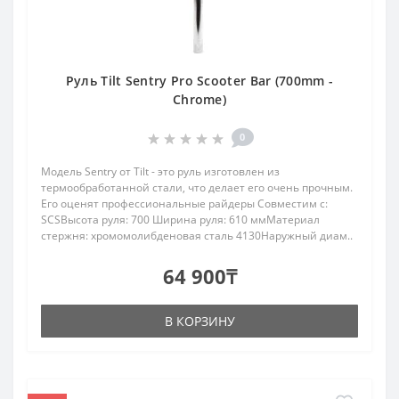
Руль Tilt Sentry Pro Scooter Bar (700mm -
Chrome)
0
Модель Sentry от Tilt - это руль изготовлен из
термообработанной стали, что делает его очень прочным.
Его оценят профессиональные райдеры Совместим с:
SCSВысота руля: 700 Ширина руля: 610 ммМатериал
стержня: хромомолибденовая сталь 4130Наружный диам..
64 900₸
В КОРЗИНУ