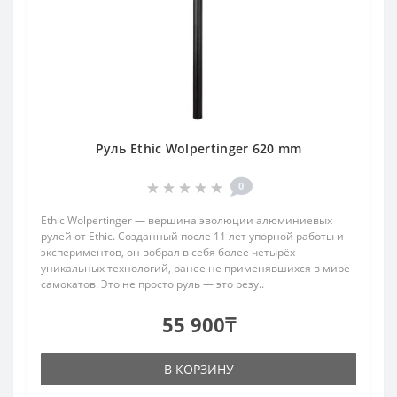
Руль Ethic Wolpertinger 620 mm
0
Ethic Wolpertinger — вершина эволюции алюминиевых
рулей от Ethic. Созданный после 11 лет упорной работы и
экспериментов, он вобрал в себя более четырёх
уникальных технологий, ранее не применявшихся в мире
самокатов. Это не просто руль — это резу..
55 900₸
В КОРЗИНУ