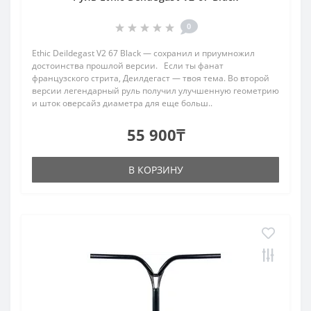
0
Ethic Deildegast V2 67 Black — сохранил и приумножил
достоинства прошлой версии. Если ты фанат
французского стрита, Деилдегаст — твоя тема. Во второй
версии легендарный руль получил улучшенную геометрию
и шток оверсайз диаметра для еще больш..
55 900₸
В КОРЗИНУ