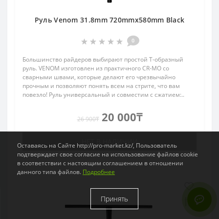
Руль Venom 31.8mm 720mmx580mm Black
0
Большинство райдеров выбирают простой Т-образный
руль. VENOM изготовлен из практичного CR-MO со
сварными швами, которые делают его чрезвычайно
прочным и позволяют понять всем на стрите, что вам
повезло! Руль универсальный и совместим с сжатием:..
20 000₸
26 900₸
НЕТ В НАЛИЧИИ
Оставаясь на Сайте http://pro-market.kz/, Пользователь
подтверждает свое согласие на использование файлов cookie
в соответствии с настоящим соглашением в отношении
данного типа файлов.
Подробнее
Принять