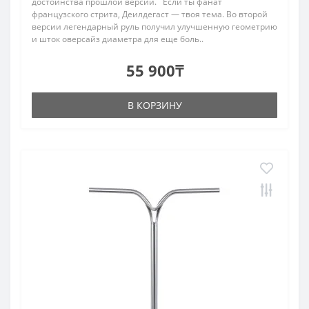
достоинства прошлой версии. Если ты фанат
французского стрита, Деилдегаст — твоя тема. Во второй
версии легендарный руль получил улучшенную геометрию
и шток оверсайз диаметра для еще боль..
55 900₸
В КОРЗИНУ