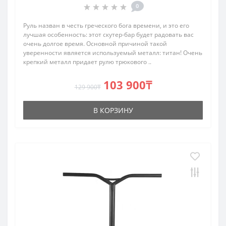
0
Руль назван в честь греческого бога времени, и это его
лучшая особенность: этот скутер-бар будет радовать вас
очень долгое время. Основной причиной такой
уверенности является используемый металл: титан! Очень
крепкий металл придает рулю трюкового ..
103 900₸
129 900₸
В КОРЗИНУ