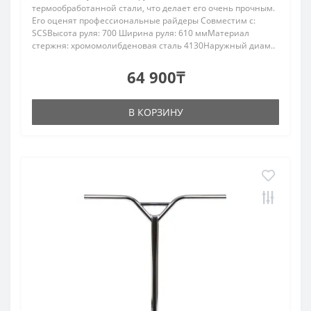
термообработанной стали, что делает его очень прочным.
Его оценят профессиональные райдеры Совместим с:
SCSВысота руля: 700 Ширина руля: 610 ммМатериал
стержня: хромомолибденовая сталь 4130Наружный диам..
64 900₸
В КОРЗИНУ