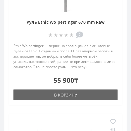
Руль Ethic Wolpertinger 670 mm Raw
0
Ethic Wolpertinger — вершина эволюции алюминиевых
рулей от Ethic. Созданный после 11 лет упорной работы и
экспериментов, он вобрал в себя более четырёх
уникальных технологий, ранее не применявшихся в мире
самокатов. Это не просто руль — это резу..
55 900₸
В КОРЗИНУ