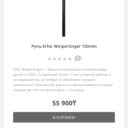
Руль Ethic Wolpertinger 720mm
0
Ethic Wolpertinger — вершина эволюции алюминиевых
рулей от Ethic. Созданный после 11 лет упорной работы и
экспериментов, он вобрал в себя более четырёх
уникальных технологий, ранее не применявшихся в мире
самокатов. Это не просто руль — это резу..
55 900₸
В КОРЗИНУ