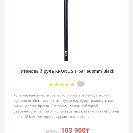
Титановый руль KRONOS T-bar 600mm Black
1
Руль назван в честь греческого бога времени, и это его
лучшая особенность: этот скутер-бар будет радовать вас
очень долгое время. Основной причиной такой
уверенности является используемый металл: титан! Очень
крепкий металл придает рулю трюкового ..
103 900₸
129 900₸