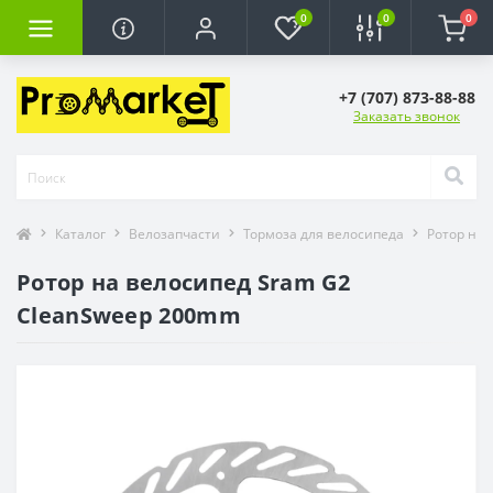
0
0
0
+7 (707) 873-88-88
Заказать звонок
Каталог
Велозапчасти
Тормоза для велосипеда
Ротор на 
Ротор на велосипед Sram G2
CleanSweep 200mm