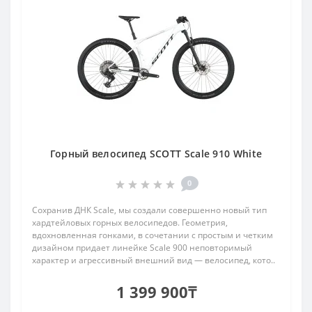
Горный велосипед SCOTT Scale 910 White
0
Сохранив ДНК Scale, мы создали совершенно новый тип
хардтейловых горных велосипедов. Геометрия,
вдохновленная гонками, в сочетании с простым и четким
дизайном придает линейке Scale 900 неповторимый
характер и агрессивный внешний вид — велосипед, кото..
1 399 900₸