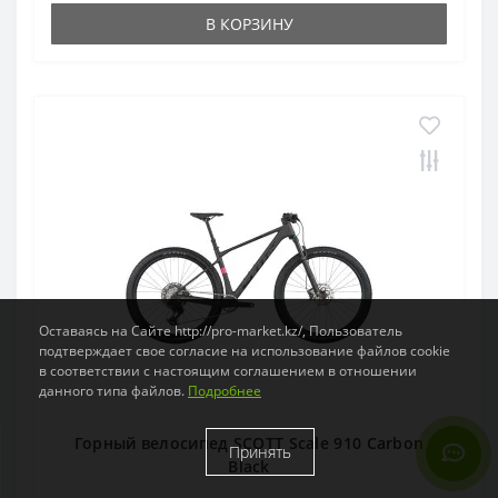
В КОРЗИНУ
Оставаясь на Сайте http://pro-market.kz/, Пользователь
подтверждает свое согласие на использование файлов cookie
в соответствии с настоящим соглашением в отношении
данного типа файлов.
Подробнее
Горный велосипед SCOTT Scale 910 Carbon
Принять
Black