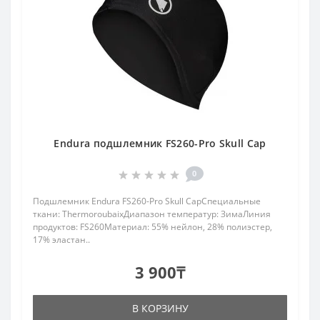
Endura подшлемник FS260-Pro Skull Cap
0
Подшлемник Endura FS260-Pro Skull CapСпециальные
ткани: ThermoroubaixДиапазон температур: ЗимаЛиния
продуктов: FS260Материал: 55% нейлон, 28% полиэстер,
17% эластан..
3 900₸
В КОРЗИНУ