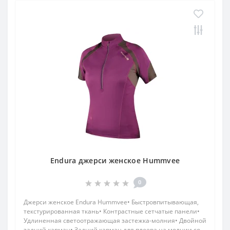
Endura джерси женское Hummvee
0
Джерси женское Endura Hummvee• Быстровпитывающая,
текстурированная ткань• Контрастные сетчатые панели•
Удлиненная светоотражающая застежка-молния• Двойной
задний карман• Задний карман для плеера на молнии со