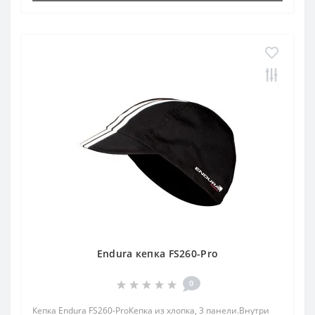
Endura кепка FS260-Pro
0
Кепка Endura FS260-ProКепка из хлопка, 3 панели.Внутри