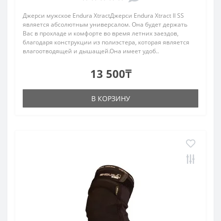
Джерси мужское Endura XtractДжерси Endura Xtract II SS
является абсолютным универсалом. Она будет держать
Вас в прохладе и комфорте во время летних заездов,
благодаря конструкции из полиэстера, которая является
влагоотводящей и дышащей.Она имеет удоб..
13 500₸
В КОРЗИНУ