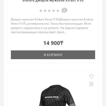
Endura джерси мужское Xtract II ss
0
Джерси мужская Endura Xtract II S/SДжерси мужская Endura
Xtract II S/S, универсальная. Ткань быстросохнущая. Вело
джерси с карманами и на молнии. На заднем кармане
светоотражающие полосы.Цвет: black..
14 900₸
В КОРЗИНУ