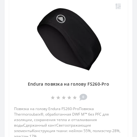
Endura повязка на голову FS260-Pro
0
Повязка на голову Endura FS260-ProПовязка
Thermoroubaix®, обработанная DWF M™ без PFC для
изоляции, сохранения тепла и отталкивания
водыСдержанный кантСветоотражающие
элементыКонструкция ткани: нейлон 55%, полиэстер 28%,
эластан 17%...