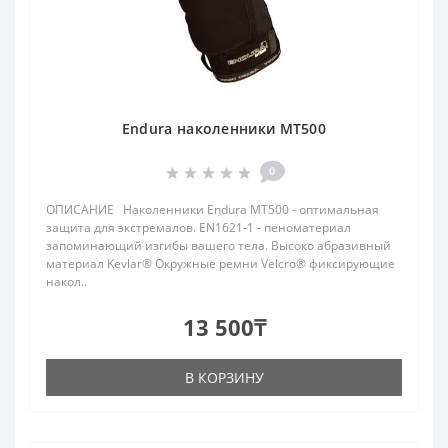
Endura наколенники MT500
0
ОПИСАНИЕ Наколенники Endura MT500 - оптимальная
защита для экстремалов. EN1621-1 - пеноматериал
запоминающий изгибы вашего тела. Высоко абразивный
материал Kevlar® Окружные ремни Velcro® фиксирующие
накол..
13 500₸
В КОРЗИНУ