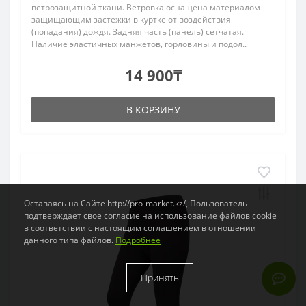
ветрозащитной ткани. Ветровка оснащена материалом
защищающим застежки в куртке от воздействия
(попадания) дождя. Задняя часть (панель) сетчатая.
Наличие эластичных манжетов, горловины и подол..
14 900₸
В КОРЗИНУ
Оставаясь на Сайте http://pro-market.kz/, Пользователь
подтверждает свое согласие на использование файлов cookie
в соответствии с настоящим соглашением в отношении
данного типа файлов.
Подробнее
Принять