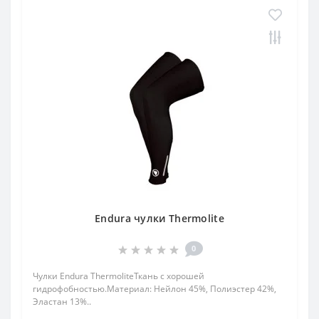
Endura чулки Thermolite
0
Чулки Endura ThermoliteТкань с хорошей
гидрофобностью.Материал: Нейлон 45%, Полиэстер 42%,
Эластан 13%..