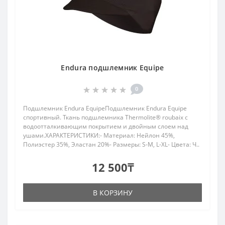
Endura подшлемник Equipe
0
Подшлемник Endura EquipeПодшлемник Endura Equipe
спортивный. Ткань подшлемника Thermolite® roubaix с
водоотталкивающим покрытием и двойным слоем над
ушами.ХАРАКТЕРИСТИКИ:- Материал: Нейлон 45%,
Полиэстер 35%, Эластан 20%- Размеры: S-M, L-XL- Цвета: Ч..
12 500₸
В КОРЗИНУ