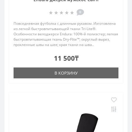
0
Повседневная футболка с длинным рукавом. Изготовлена
из легкой быстровпитывающей ткани Tri-Lite®.
Особенности велоджерси Endura: 100%-й полиэстер; легкая
быстровпитывающая ткань Dry-Flite™; округлый вырез,
прокленные швы на шее; края ткани на шва..
11 500₸
В КОРЗИНУ