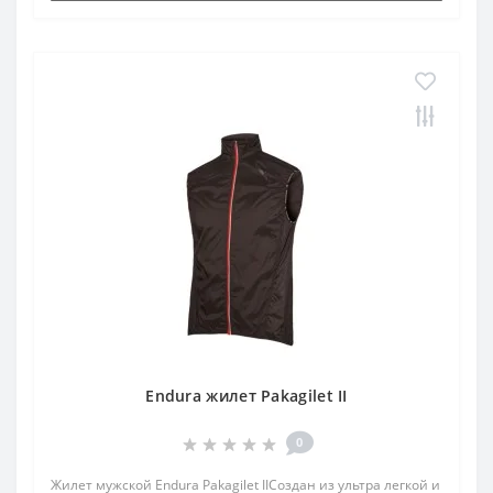
Endura жилет Pakagilet II
0
Жилет мужской Endura Pakagilet IIСоздан из ультра легкой и