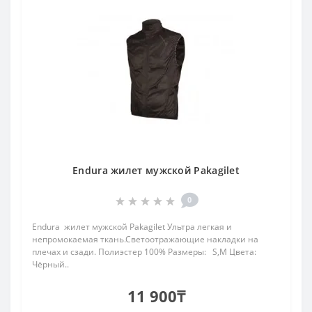
Endura жилет мужской Pakagilet
0
Endura жилет мужской Pakagilet Ультра легкая и
непромокаемая ткань.Светоотражающие накладки на
плечах и сзади. Полиэстер 100% Размеры: S,M Цвета:
Чёрный..
11 900₸