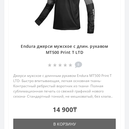
Endura джерси мужское с длин. рукавом
MT500 Print T LTD
0
Джерси мужское с длинным рукавом Endura MT500 Print T
LTD- Быстро впитывающая, легкая основная ткань-
Контрастный ребристый воротник из ткани- Полная
сублимационная печать со свежей графикой нового
сезона- Стандартный тонкий, не мешковатый, без клапа..
14 900₸
В КОРЗИНУ