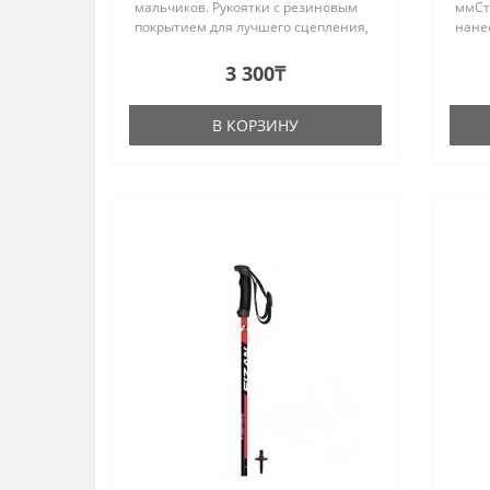
мальчиков. Рукоятки с резиновым
ммСт
покрытием для лучшего сцепления,
нане
а темляки - 60мм. ХАРАКТЕРИСТИКА
шелк
Конструкция: 6061 сплав алюминия
3 300₸
Рукоятки: Рез..
В КОРЗИНУ