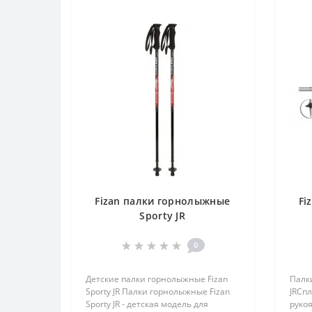
Fizan палки горнолыжные
Fi
Sporty JR
0
Детские палки горнолыжные Fizan
Палки
Sporty JR Палки горнолыжные Fizan
JRСпл
Sporty JR - детская модель для
рукоя