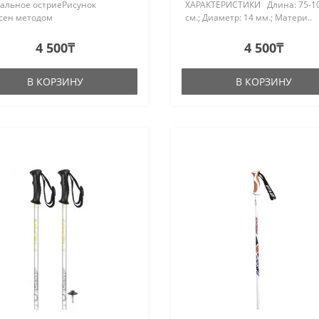
альное остриеРисунок
ХАРАКТЕРИСТИКИ Длина: 75-1
сен методом
см.; Диаметр: 14 мм.; Матери..
ографииДлина 70-110 см..
4 500₸
4 500₸
В КОРЗИНУ
В КОРЗИНУ