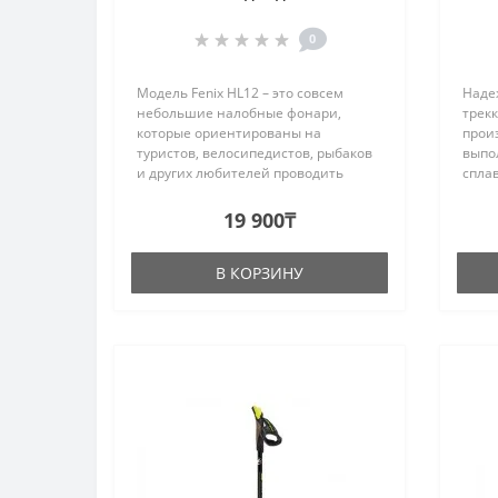
0
Модель Fenix HL12 – это совсем
Наде
небольшие налобные фонари,
трек
которые ориентированы на
произ
туристов, велосипедистов, рыбаков
выпо
и других любителей проводить
спла
собственное свободное время
гара
активно. Это очень надежные и
проду
19 900₸
современные фонари, которые
виде 
прослужат до..
раздв
В КОРЗИНУ