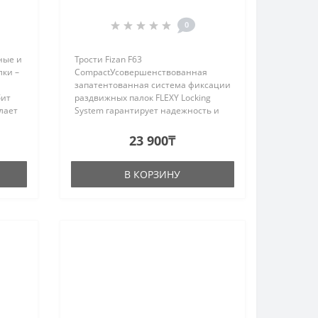
0
ные и
Трости Fizan F63
лки –
CompactУсовершенствованная
запатентованная система фиксации
бит
раздвижных палок FLEXY Locking
лает
System гарантирует надежность и
те.
безопасность в течение всего срока
нга –
службы.Фиксирующий узел
23 900₸
способен выдерживать нагрузки
более 100 кг.Серия: E..
В КОРЗИНУ