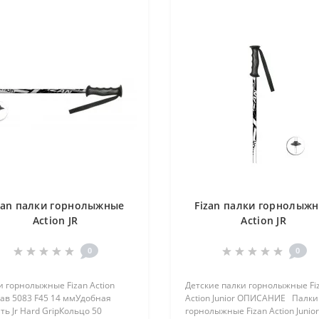
zan палки горнолыжные
Fizan палки горнолыж
Action JR
Action JR
0
0
 горнолыжные Fizan Action
Детские палки горнолыжные Fi
ав 5083 F45 14 ммУдобная
Action Junior ОПИСАНИЕ Палки
ть Jr Hard GripКольцо 50
горнолыжные Fizan Action Junior