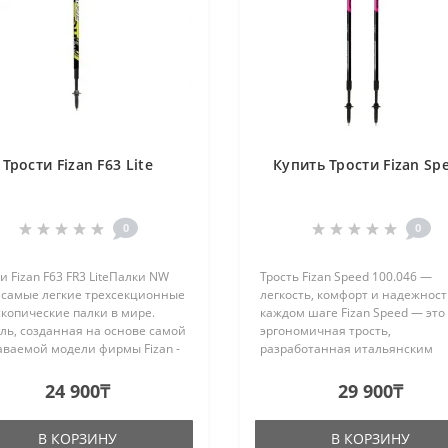
Трости Fizan F63 Lite
Купить Трости Fizan Sp
0
0
и Fizan F63 FR3 LiteПалки NW
Трость Fizan Speed 100.046 —
- самые легкие трехсекционные
легкость, комфорт и надежност
копические палки в мире.
каждом шаге Fizan Speed — это
ль, созданная на основе самой
эргономичная трость,
аваемой модели фирмы Fizan -
разработанная итальянским
ACT, проверенной десятками
брендом Fizan для обеспечени
ч километров в различных
устойчивости и комфорта при
24 900₸
29 900₸
дициях. О..
ходьбе. Модель сочетает в себ
легкость, прочнос..
В КОРЗИНУ
В КОРЗИНУ