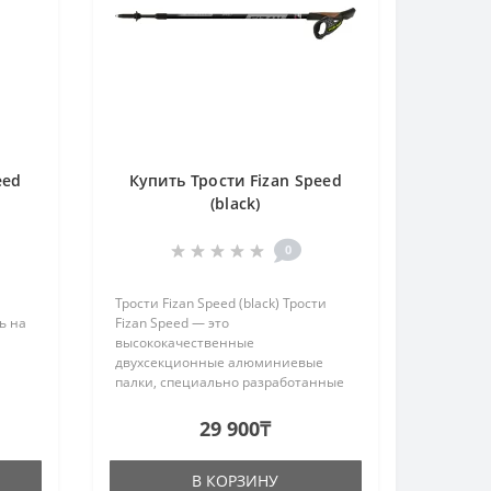
eed
Купить Трости Fizan Speed
(black)
0
Трости Fizan Speed (black) Трости
ь на
Fizan Speed — это
высококачественные
двухсекционные алюминиевые
палки, специально разработанные
я
для скандинавской ходьбы. Они
сочетают в себе легкость, прочность
29 900₸
е
и эргономичный дизайн,
обеспечивая комфорт и эффе..
В КОРЗИНУ