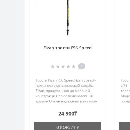
Fizan трости F56 Speed
0
Трости Fizan F56 SpeedFizan Speed -
Трост
палки для скандинавской ходьбы
LITE 
Fizan, продуманная до мелочей
телес
конструкция плюс великолепный
Моде
дизайн.Очень надежный механизм
прод
соединения темляка с ручкой...
COMP
тыся
24 900₸
экспе
В КОРЗИНУ