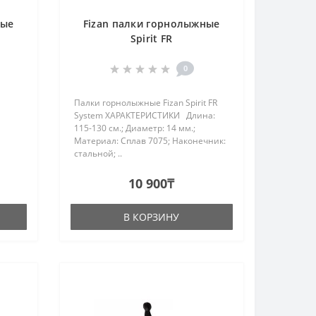
ные
Fizan палки горнолыжные
Spirit FR
0
Палки горнолыжные Fizan Spirit FR
System ХАРАКТЕРИСТИКИ Длина:
115-130 см.; Диаметр: 14 мм.;
Материал: Сплав 7075; Наконечник:
стальной; ..
й
ет
10 900₸
 о..
В КОРЗИНУ