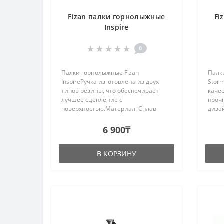
Fizan палки горнолыжные
Fi
Inspire
0
Палки горнолыжные Fizan
Палк
InspireРучка изготовлена из двух
Stor
типов резины, что обеспечивает
каче
лучшее сцепление с
проч
поверхностью.Материал: Сплав
дизай
5083 F45 - обеспечивает наилучшую
нако
производительность: идеальный
эрго
6 900₸
баланс, жесткость и передачу
сече
мощности.Изготовлен и..
В КОРЗИНУ