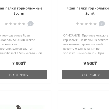
zan палки горнолыжные
Fizan палки горнолыж
Storm
Spirit
0
0
и горнолыжные Fizan
ОПИСАНИЕ Прочные мужские
mМодель: STORMвысокое
горнолыжные палки из легкого
ствовысокая
алюминия с эргономичной
ностьпривлекательный
рукоятью для катания по
нunibasket + 50 мм стальной
заснеженным склонам. При
нечник / жесткий
изготовлении топовых моделе
номическая ручкаПоперечное
палок компания Fizan применя
7 900₸
9 900₸
ние 16 ммСделано в Италии..
новую термо сублимационную
технологию нанесения графики,
В КОРЗИНУ
В КОРЗИНУ