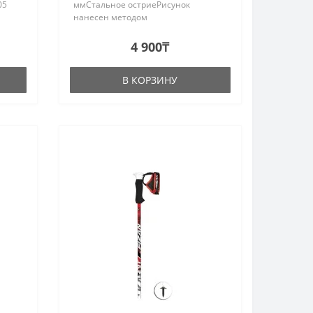
05
ммСтальное остриеРисунок
нанесен методом
шелкографииДлина 70-110 см..
4 900₸
В КОРЗИНУ