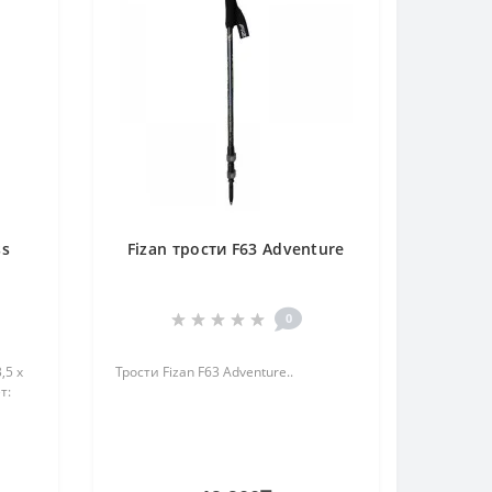
ss
Fizan трости F63 Adventure
0
,5 х
Трости Fizan F63 Adventure..
т: