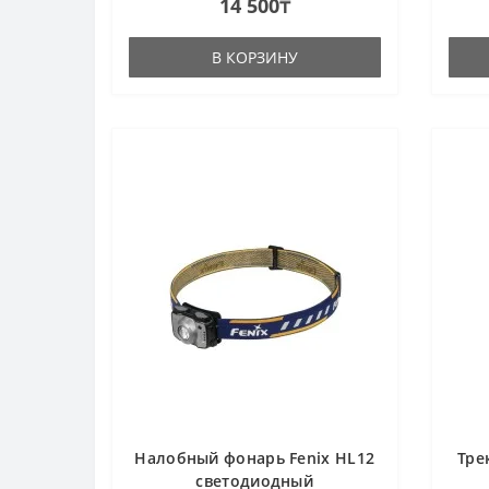
14 500₸
ремешком; Сублимация; Кольцо:В E..
вес (
В КОРЗИНУ
Налобный фонарь Fenix HL12
Тре
светодиодный