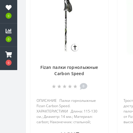
0
0
0
Fizan палки горнолыжные
Carbon Speed
0
ОПИСАНИЕ Палки горнолыжные
Трост
Fizan Carbon Speed.
дост
ХАРАКТЕРИСТИКИ Длина: 115-130
пало
см.; Диаметр: 14 мм.; Материал:
от Fi
carbon; Наконечник: стальной;
высо
Рукоять: эргономичный дизайн с
алюм
двойной плотностью и мягким
высше