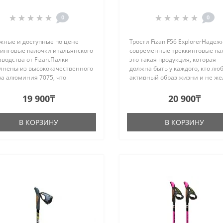
0
0
жные и доступные по цене
Трости Fizan F56 ExplorerНадеж
кинговые палочки итальянского
современные треккинговые па
водства от Fizan.Палки
это такая продукция, которая
лнены из высококачественного
должна быть у каждого, кто лю
ва алюминия 7075, что
активный образ жизни и не же
нтирует высшее качество
стоять непосредственно на мес
кта и Вес: 245 грВ собранном
Качественные палки для трекки
19 900₸
20 900₸
длина палок 63 см. а
это проверенные из..
игают..
В КОРЗИНУ
В КОРЗИНУ