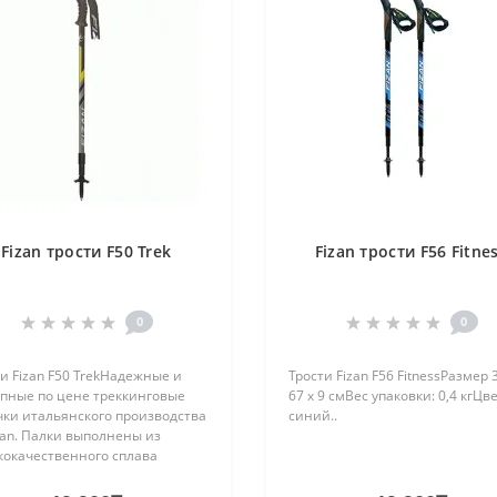
Fizan трости F50 Trek
Fizan трости F56 Fitne
0
0
и Fizan F50 TrekНадежные и
Трости Fizan F56 FitnessРазмер 3
упные по цене треккинговые
67 х 9 смВес упаковки: 0,4 кгЦве
чки итальянского производства
синий..
zan. Палки выполнены из
кокачественного сплава
иния 7075, что гарантирует
е качество продукта и легкий