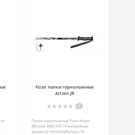
ные
Fizan палки горнолыжные
Action JR
0
zan
Палки горнолыжные Fizan Action
JRСплав 5083 F45 14 ммУдобная
.
рукоять Jr Hard GripКольцо 50