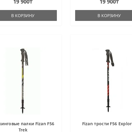
19 900₸
19 900₸
 245 гр. ). В собранном вид..
В КОРЗИНУ
В КОРЗИНУ
кинговые палки Fizan F56
Fizan трости F56 Explor
Trek