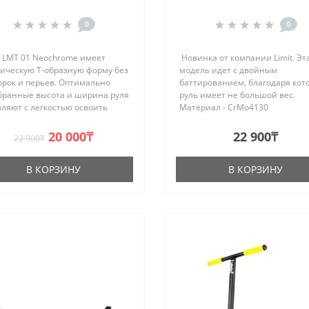
Neochrome (2020)
0
0
р LMT 01 Neochrome имеет
Новинка от компании Limit. Эт
сическую Т-образную форму без
модель идет с двойным
орок и перьев. Оптимально
баттированием, благодаря кот
бранные высота и ширина руля
руль имеет не большой вес.
ляют с легкостью освоить
Материал - CrMo4130
шинство трюков. Данная форма
хроммолибденовый сплав.
печивает максимальную
Наружный диаметр - 34.9 мм
20 000₸
22 900₸
22 900₸
асность для рук.Материал -
Ширина (размах) - 580мм Высо
руля - 650 мм Вес - 1..
В КОРЗИНУ
В КОРЗИНУ