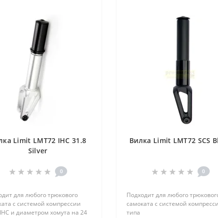
лка Limit LMT72 IHC 31.8
Вилка Limit LMT72 SCS B
Silver
0
0
одит для любого трюкового
Подходит для любого трюковог
ката с системой компрессии
самоката с системой компресс
IHC и диаметром хомута на 24
типа