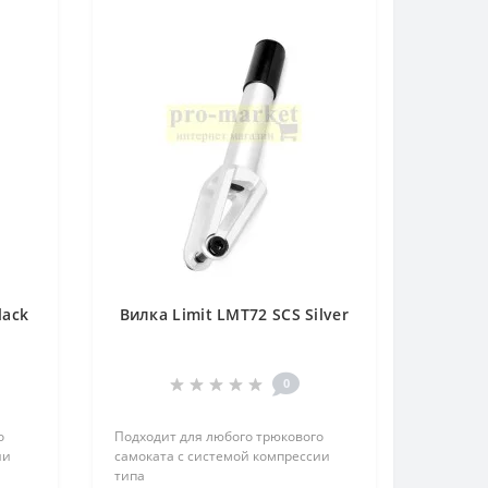
lack
Вилка Limit LMT72 SCS Silver
0
о
Подходит для любого трюкового
ии
самоката с системой компрессии
типа