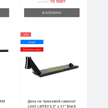
19 900₸
35 000₸
520mm Ширина: 110mm •Integrated
headset •Коленая ось..
В КОРЗИНУ
-36%
Акция
Осталось мало
9MM
Дека на трюковой самокат
Limit LMT83 5.5" x 21" Black