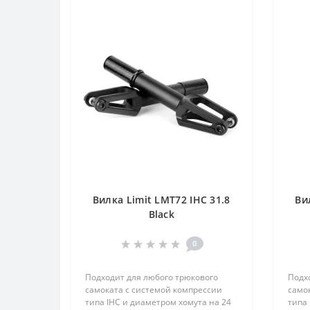
Вилка Limit LMT72 IHC 31.8
Ви
Black
0
Подходит для любого трюкового
Подх
самоката с системой компрессии
само
типа IHC и диаметром хомута на 24
типа 