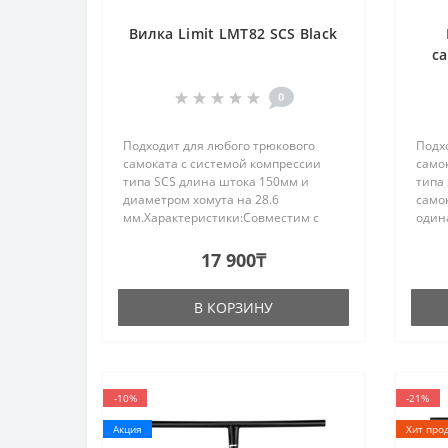
Вилка Limit LMT82 SCS Black
са
0
Подходит для любого трюкового
Подх
самоката с системой компрессии
само
типа SCS длина штока 150мм и
типа 
диаметром хомута на 28.6
самок
мм.Характеристики:Совместим с
один
колесами: 100mm & 110mm
зави
&120mm Крепкая ось: 10.9
испо
17 900₸
закалкаШирина:
вилк
24mmАлюминиевый сплав: AL60..
хому
В КОРЗИНУ
для к
-10%
-21%
Акция
Хит про