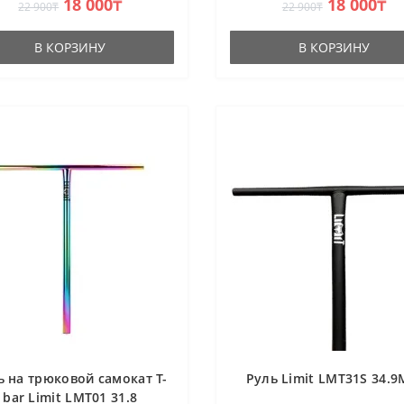
18 000₸
18 000₸
22 900₸
22 900₸
ession Sistem HIC/SCS.
Compression Sistem HIC/SCS.
иал - CrM..
Материал -..
В КОРЗИНУ
В КОРЗИНУ
ь на трюковой самокат T-
Руль Limit LMT31S 34.
bar Limit LMT01 31.8