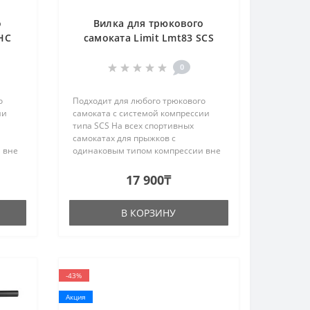
о
Вилка для трюкового
iHC
самоката Limit Lmt83 SCS
Black
0
о
Подходит для любого трюкового
ии
самоката с системой компрессии
типа SCS На всех спортивных
самокатах для прыжков с
 вне
одинаковым типом компрессии вне
зависимости от бренда
змеры
используются стандартные размеры
17 900₸
вилки и
дит
хомутов.Характеристики:Подходит
В КОРЗИНУ
для колес:..
-43%
Акция