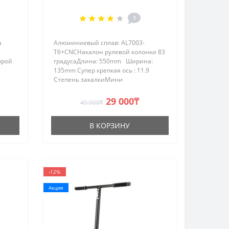
(2023)
1
а
Алюминиевый сплав: AL7003-
T6+CNCНакалон рулевой колонки 83
орой
градусаДлина: 550mm Ширина:
135mm Супер крепкая ось : 11.9
Степень закалкиМини
фендерСовместима с колесами:
110/120ммВес: 1750 грамм..
29 000₸
45 000₸
та
В КОРЗИНУ
-12%
Акция