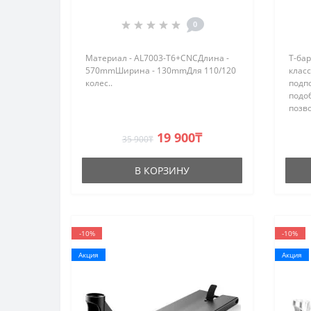
0
Материал - AL7003-T6+CNCДлина -
Т-ба
570mmШирина - 130mmДля 110/120
клас
колес..
подп
подо
позво
боль
обес
19 900₸
35 900₸
безоп
CrM..
В КОРЗИНУ
-10%
-10%
Акция
Акция