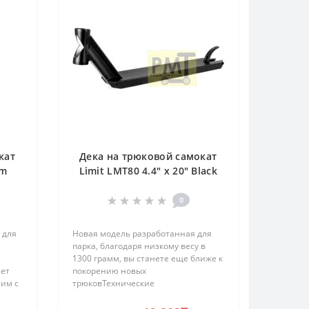
кат
Дека на трюковой самокат
mm
Limit LMT80 4.4" x 20" Black
(2023)
0
 для
Новая модель разработанная для
парка, благодаря низкому весу в
1300 грамм, вы станете еще ближе к
еет
покорению новых
тим с
трюковТехнические
тов с
характеристики:Алюминиевый
t
сплав AL7003-T6+CNC•Длина: