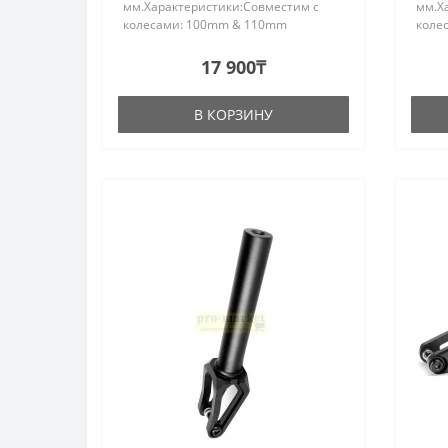
мм.Характеристики:Совместим с
мм.Х
колесами: 100mm & 110mm
коле
&120mm Крепкая ось: 10.9
&120
закалкаШирина:
зака
17 900₸
24mmАлюминиевый сплав: AL6061-
24mm
T6Высота штока:16..
T6Выс
В КОРЗИНУ