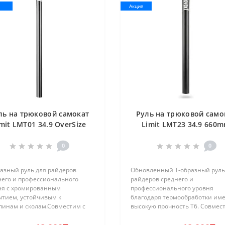
я
Акция
ль на трюковой самокат
Руль на трюковой само
mit LMT01 34.9 OverSize
Limit LMT23 34.9 660
0
0
разный руль для райдеров
Обновленный Т-образный руль
него и профессионального
райдеров среднего и
ня с хромированным
профессионального уровня
ытием, устойчивым к
благодаря термообработки им
пинам и сколам.Совместим с
высокую прочность T6. Совмес
шинством моделей самокатов с
большинством моделей самока
емами компрессии Standart
системами компрессии Standar