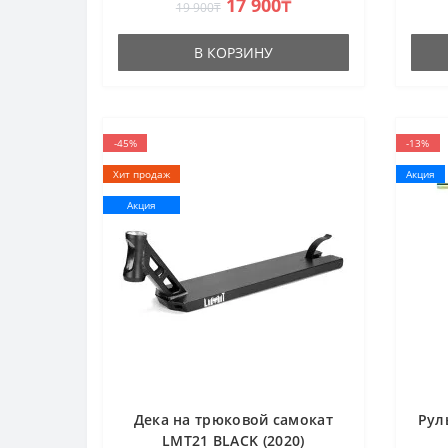
17 900₸
19 900₸
Compression Sistem HIC/SCS.
Compr
Материал - Cr..
Матер
В КОРЗИНУ
-45%
-13%
Хит продаж
Акция
Акция
Дека на трюковой самокат
Рул
LMT21 BLACK (2020)