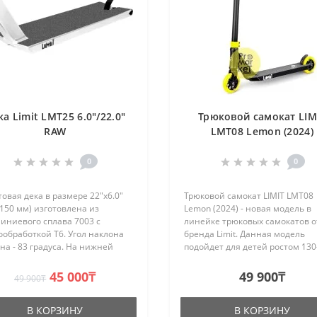
ка Limit LMT25 6.0"/22.0"
Трюковой самокат LIM
RAW
LMT08 Lemon (2024)
0
0
овая дека в размере 22"х6.0"
Трюковой самокат LIMIT LMT08
150 мм) изготовлена из
Lemon (2024) - новая модель в
иниевого сплава 7003 с
линейке трюковых самокатов о
обработкой T6. Угол наклона
бренда Limit. Данная модель
на - 83 градуса. На нижней
подойдет для детей ростом 130
 деки, для снижения веса,
см. Отличный вариант для
лнен вырез. Декенды
начинающих.Характеристики
45 000₸
49 900₸
49 900₸
ндрические, заваренные. Дека
трюкового самоката Limit Lmt08
Руль: T-образн..
В КОРЗИНУ
В КОРЗИНУ