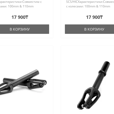
арактеристики:Совместим с
SCS/HICХарактеристики:Совме
сами: 100mm & 110mm
с колесами: 100mm & 110mm
mm Крепкая ось: 10.9
&120mm Крепкая ось: 10.9
лкаШирина:
закалкаШирина:
17 900₸
17 900₸
Алюминиевый сплав: AL6061-
24mmАлюминиевый сплав: AL6
ота штока:16..
T6Высота штока:150mm*Ф28.6.
В КОРЗИНУ
В КОРЗИНУ