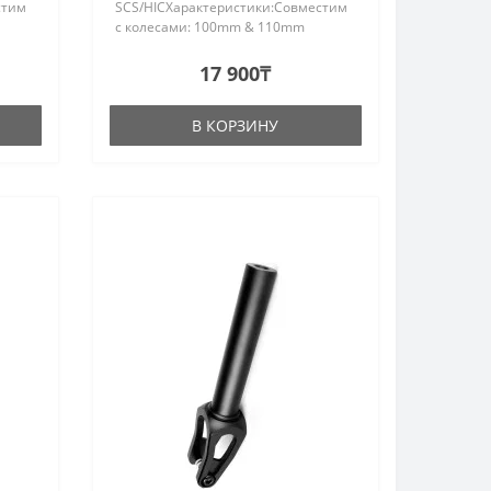
стим
SCS/HICХарактеристики:Совместим
с колесами: 100mm & 110mm
&120mm Крепкая ось: 10.9
закалкаШирина:
17 900₸
061-
24mmАлюминиевый сплав: AL6061-
.
T6Высота штока:150mm*Ф28.6..
В КОРЗИНУ