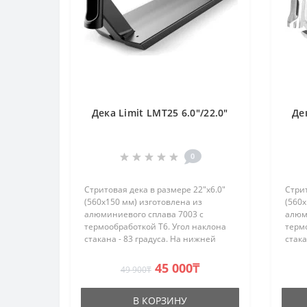
Дека Limit LMT25 6.0"/22.0"
Де
0
Стритовая дека в размере 22"х6.0"
Стрит
(560х150 мм) изготовлена из
(560х
алюминиевого сплава 7003 с
алюм
термообработкой T6. Угол наклона
термо
стакана - 83 градуса. На нижней
стака
части деки, для снижения веса,
части
выполнен вырез. Декенды
выпо
45 000₸
49 900₸
цилиндрические, заваренные. Дека
цили
ос..
ос..
В КОРЗИНУ