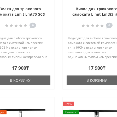
Вилка для трюкового
Вилка для трюковог
моката Limit Lmt70 SCS
самоката Limit Lmt83 
Black
Black
0
0
одит для любого трюкового
Подходит для любого трюковог
ката с системой компрессии
самоката с системой компресс
SCS На всех спортивных
типа iHCНа всех спортивных
атах для прыжков с
самокатах для прыжков с
аковым типом компрессии вне
одинаковым типом компрессии
симости от бренда
зависимости от бренда
льзуются стандартные размеры
используются стандартные ра
17 900₸
17 900₸
и и
вилки и
тов.Характеристики:Подходит
хомутов.Характеристики:Подхо
В КОРЗИНУ
В КОРЗИНУ
олес:..
для колес: ..
-21%
даж
Новинка