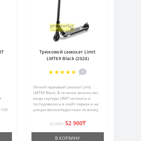
IT
Трюковой самокат Limit
LMT69 Black (2024)
1
Легкий парковый самокат Limit
LMT69 Black. В течение многих лет,
т
когда скутеры LIMIT катались и
тестировались в скейт-парках и на
-150
улицах велосипедистами по всему
миру, они пользуются доверием и
постоянно совершенствуются,
52 900₸
59 900₸
:
обеспечивая безопасность, на..
В КОРЗИНУ