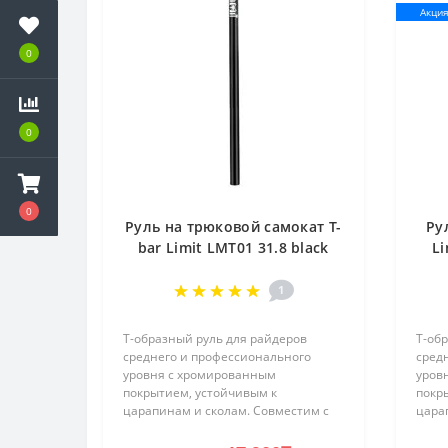
Акци
0
0
0
Руль на трюковой самокат T-
Ру
bar Limit LMT01 31.8 black
Li
(2022)
1
Т-образный руль для райдеров
Т-об
среднего и профессионального
сред
уровня с хромированным
уров
покрытием, устойчивым к
покр
царапинам и сколам. Совместим с
цара
большинством моделей самокатов с
боль
системами компрессии Standart
сист