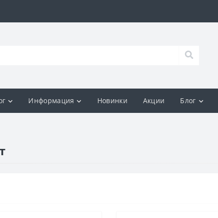
ог
Информация
Новинки
Акции
Блог
т