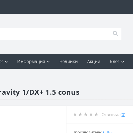
ог
Информация
Новинки
Акции
Блог
avity 1/DX+ 1.5 conus
Отзывы:
(0)
Производитель:
CUBE