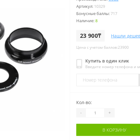
Артикул:
10329
Бонусные баллы:
717
Наличие:
8
23 900₸
Нашли дешев
Цена с учетом баллов:23900
Купить в один клик
Введите номер телефона и 
Кол-во:
-
+
В КОРЗИНУ