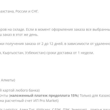
хстана, России и СНГ.
варов на складе. Если в момент оформления заказа все выбранн
 заказ в этот же день.
оки получения заказа
от 2 до 12 дней, в зависимости от удаленн
, Кыргызстан, Узбекистан) сроки доставка от 1 недели.
. Алматы)
й картой любого банка)
очты (
наложенный платеж предоплата 15%
) Только для Казахс
на расчетный счет ИП Pro Market)
is Logistics,
Алем-Тат, Abttrans, СДЭК, ПЭК, Энергия) – третье ли