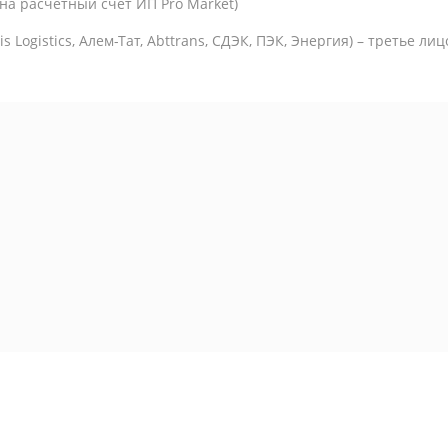
на расчетный счет ИП Pro Market)
is Logistics,
Алем-Тат, Abttrans, СДЭК, ПЭК, Энергия) – третье ли