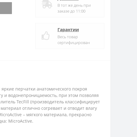
В тот же день при
заказе до 11:00
Гарантии
Весь товар
сертифицирован
е яркие перчатки анатомического покроя
у и водонепроницаемость, при этом позволяя
литель TecFill (производитель классифицирует
 материал отлично согревает и отводит влагу
icroActive – мягкого материала, прекрасно
ка: MicroActive.