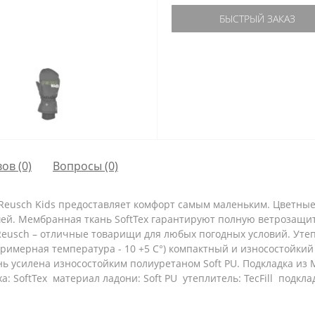
БЫСТРЫЙ ЗАКАЗ
ов (0)
Вопросы
(0)
 Reusch Kids предоставляет комфорт самым маленьким. Цветны
ей. Мембранная ткань SoftTex гарантируют полную ветрозащит
 Reusch – отличные товарищи для любых погодных условий. Утеп
примерная температура - 10 +5 С°) компактный и износостойкий
ь усилена износостойким полиуретаном Soft PU. Подкладка из M
: SoftTex материал ладони: Soft PU утеплитель: TecFill подклад