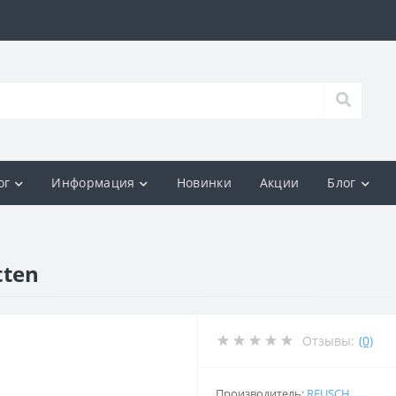
ог
Информация
Новинки
Акции
Блог
tten
Отзывы:
(0)
Производитель:
REUSCH