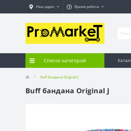
Наш адрес
Время работы
Список категорий
Катал
Buff бандана Original J
Buff бандана Original J