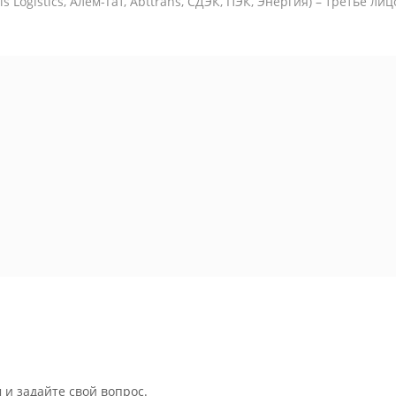
is Logistics,
Алем-Тат, Abttrans, СДЭК, ПЭК, Энергия) – третье ли
 и задайте свой вопрос.