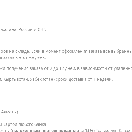
хстана, России и СНГ.
варов на складе. Если в момент оформления заказа все выбранн
 заказ в этот же день.
оки получения заказа
от 2 до 12 дней, в зависимости от удаленн
, Кыргызстан, Узбекистан) сроки доставка от 1 недели.
. Алматы)
й картой любого банка)
очты (
наложенный платеж предоплата 15%
) Только для Казахс