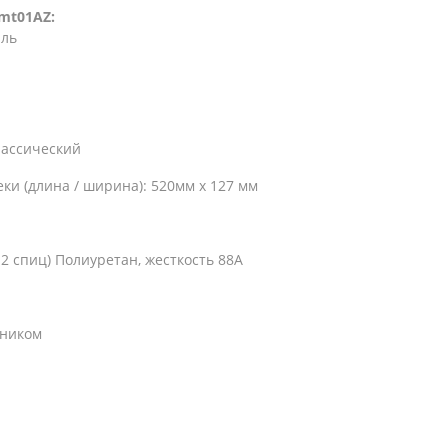
mt01AZ:
аль
классический
и (длина / ширина): 520мм х 127 мм
 спиц) Полиуретан, жесткость 88А
чником