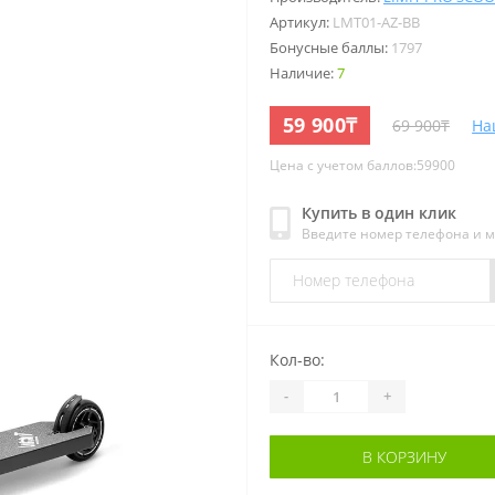
Артикул:
LMT01-AZ-BB
Бонусные баллы:
1797
Наличие:
7
59 900₸
69 900₸
На
Цена с учетом баллов:59900
Купить в один клик
Введите номер телефона и 
Кол-во:
-
+
В КОРЗИНУ