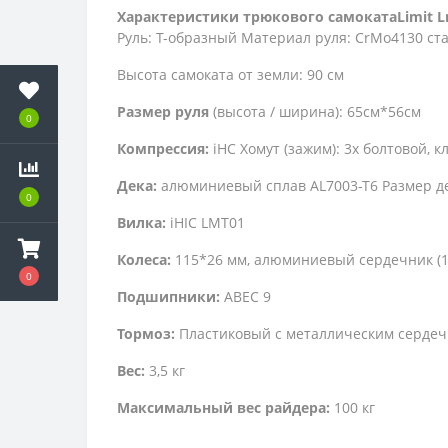
Характеристики трюкового самокатаLimit L
Руль: T-образный Материал руля: CrMo4130 ст
Высота самоката от земли: 90 см
Размер руля
(высота / ширина): 65см*56см
0
Компрессия:
iHC Хомут (зажим): 3х болтовой, 
Дека:
алюминиевый сплав AL7003-T6 Размер дек
0
Вилка:
iHIC LMT01
Колеса:
115*26 мм, алюминиевый сердечник (12
0
Подшипники:
ABEC 9
Тормоз:
Пластиковый с металлическим серде
Вес:
3,5 кг
Максимальный вес райдера:
100 кг