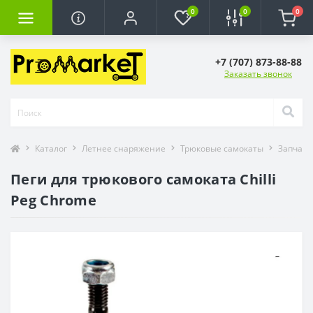
0
0
0
+7 (707) 873-88-88
Заказать звонок
Каталог
Летнее снаряжение
Трюковые самокаты
Запчаст
Пеги для трюкового самоката Chilli
Peg Chrome