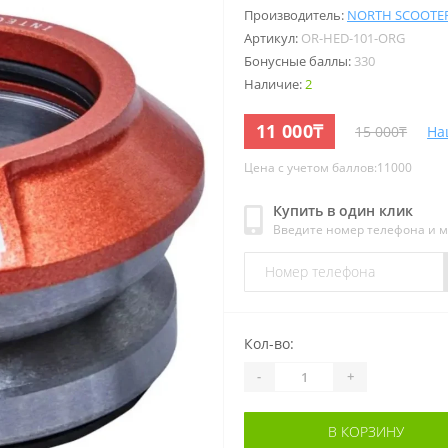
Производитель:
NORTH SCOOTE
Артикул:
OR-HED-101-ORG
Бонусные баллы:
330
Наличие:
2
11 000₸
15 000₸
На
Цена с учетом баллов:11000
Купить в один клик
Введите номер телефона и 
Кол-во:
-
+
В КОРЗИНУ