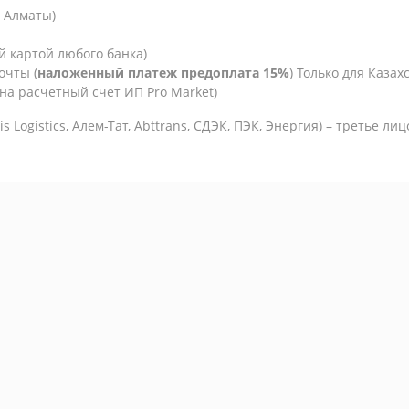
. Алматы)
й картой любого банка)
очты (
наложенный платеж предоплата 15%
) Только для Казахс
на расчетный счет ИП Pro Market)
is Logistics,
Алем-Тат, Abttrans, СДЭК, ПЭК, Энергия) – третье ли