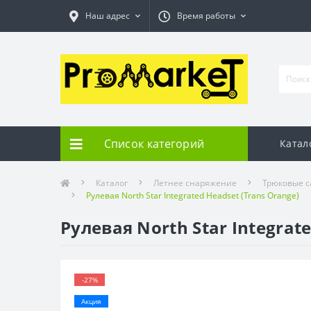
Наш адрес
Время работы
Список категорий
Катал
Каталог
Летнее снаряжение
Трюковые с
Рулевая North Star Integrated Headset (Trans Orange)
Рулевая North Star Integrat
-27%
Акция