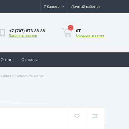
₸
Валюта
Личный кабинет
0
0₸
+7 (707) 873-88-88
Оформить заказ
Заказать звонок
О нас
Отзывы
 для трюкового самоката