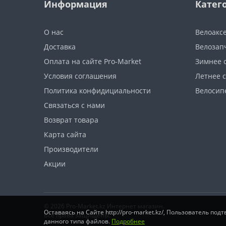
Информация
Катег
О нас
Велоакс
Доставка
Велозап
Оплата на сайте Pro-Market
Зимнее 
Условия соглашения
Летнее 
Политика конфидициальности
Велосип
Связаться с нами
Возврат товара
Карта сайта
Производители
Акции
© 2026 Pro-Market.kz Интернет магазин.
Оставаясь на Сайте http://pro-market.kz/, Пользователь п
Все права защищены.
данного типа файлов.
Подробнее