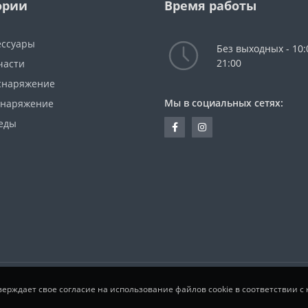
ории
Время работы
ессуары
Без выходных - 10:
21:00
части
снаряжение
Мы в социальных сетях:
снаряжение
еды
одтверждает свое согласие на использование файлов cookie в соответстви