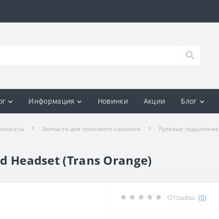
ог
Информация
Новинки
Акции
Блог
амокаты
Запчасти для трюкового самоката
Рулевые подшипники
ed Headset (Trans Orange)
Отзывы:
(0)