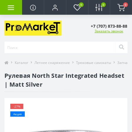
0
0
0
+7 (707) 873-88-88
Заказать звонок
Каталог
Летнее снаряжение
Трюковые самокаты
Запчаст
Рулевая North Star Integrated Headset
| Matt Silver
-27%
Акция