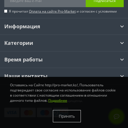
Подписаться
Я прочитал
Оплата на сайте Pro-Market
и согласен с условиями
Информация
Категории
Время работы
Наши контакты
Оставаясь на Сайте http://pro-market.kz/, Пользователь
подтверждает свое согласие на использование файлов cookie
в соответствии с настоящим соглашением в отношении
© 2026 Pro-Market.kz Интернет магазин.
данного типа файлов.
Подробнее
Все права защищены.
Принять