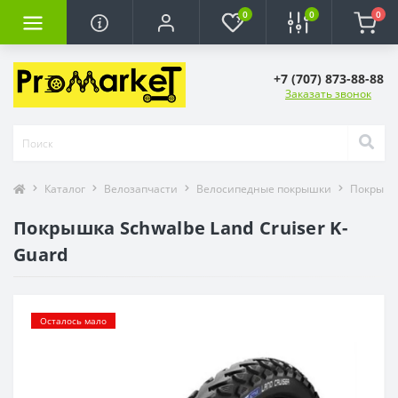
0
0
0
+7 (707) 873-88-88
Заказать звонок
Каталог
Велозапчасти
Велосипедные покрышки
Покрышк
Покрышка Schwalbe Land Cruiser K-
Guard
Осталось мало