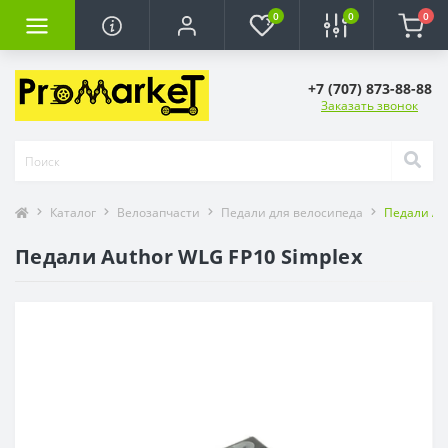
0
0
0
+7 (707) 873-88-88
Заказать звонок
Каталог
Велозапчасти
Педали для велосипеда
Педали Aut
Педали Author WLG FP10 Simplex