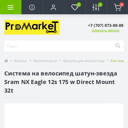
0
0
0
+7 (707) 873-88-88
Заказать звонок
Каталог
Велозапчасти
Шатуны для велосипеда
Система н
Система на велосипед шатун-звезда
Sram NX Eagle 12s 175 w Direct Mount
32t