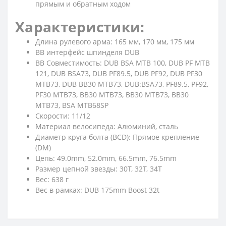
прямым и обратным ходом
Характеристики:
Длина рулевого арма: 165 мм, 170 мм, 175 мм
BB интерфейс шпинделя DUB
BB Совместимость: DUB BSA MTB 100, DUB PF MTB
121, DUB BSA73, DUB PF89.5, DUB PF92, DUB PF30
MTB73, DUB BB30 MTB73, DUB:BSA73, PF89.5, PF92,
PF30 MTB73, BB30 MTB73, BB30 MTB73, BB30
MTB73, BSA MTB68SP
Скорости: 11/12
Материал велосипеда: Алюминий, сталь
Диаметр круга болта (BCD): Прямое крепление
(DM)
Цепь: 49.0mm, 52.0mm, 66.5mm, 76.5mm
Размер цепной звезды: 30Т, 32Т, 34Т
Вес: 638 г
Вес в рамках: DUB 175mm Boost 32t