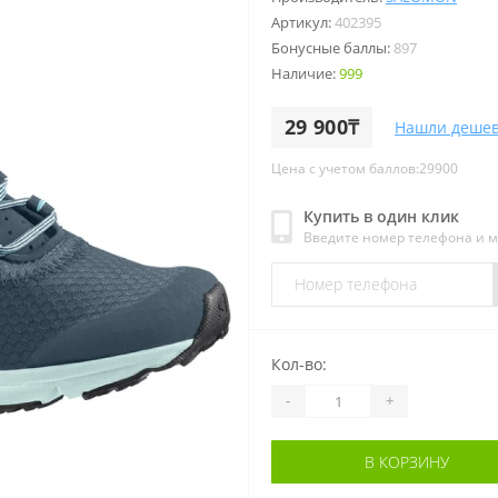
Артикул:
402395
Бонусные баллы:
897
Наличие:
999
29 900₸
Нашли дешев
Цена с учетом баллов:29900
Купить в один клик
Введите номер телефона и 
Кол-во:
-
+
В КОРЗИНУ