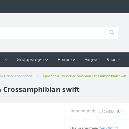
ог
Информация
Новинки
Акции
Блог
Женские кроссовки
Кроссовки женские Salomon Crossamphibian swift
Crossamphibian swift
Отзывы:
(0)
Производитель:
SALOMON