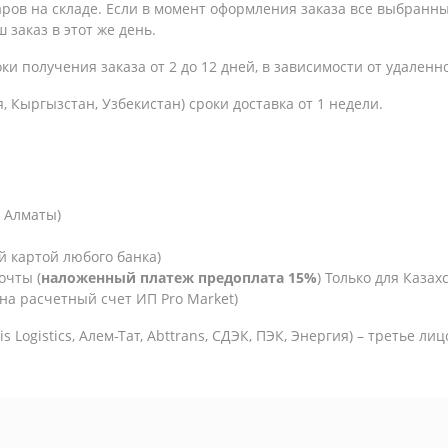
варов на складе. Если в момент оформления заказа все выбранн
 заказ в этот же день.
оки получения заказа
от 2 до 12 дней, в зависимости от удаленн
, Кыргызстан, Узбекистан) сроки доставка от 1 недели.
. Алматы)
й картой любого банка)
очты (
наложенный платеж предоплата 15%
) Только для Казахс
на расчетный счет ИП Pro Market)
is Logistics,
Алем-Тат, Abttrans, СДЭК, ПЭК, Энергия) – третье ли