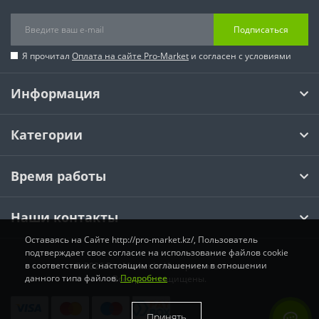
Подписаться
Я прочитал
Оплата на сайте Pro-Market
и согласен с условиями
Информация
Категории
Время работы
Наши контакты
Оставаясь на Сайте http://pro-market.kz/, Пользователь
подтверждает свое согласие на использование файлов cookie
в соответствии с настоящим соглашением в отношении
© 2026 Pro-Market.kz Интернет магазин.
данного типа файлов.
Подробнее
Все права защищены.
Принять