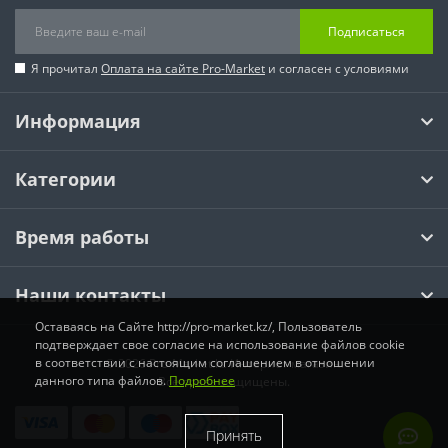
Подписаться
Я прочитал
Оплата на сайте Pro-Market
и согласен с условиями
Информация
Категории
Время работы
Наши контакты
Оставаясь на Сайте http://pro-market.kz/, Пользователь
подтверждает свое согласие на использование файлов cookie
в соответствии с настоящим соглашением в отношении
© 2026 Pro-Market.kz Интернет магазин.
данного типа файлов.
Подробнее
Все права защищены.
Принять