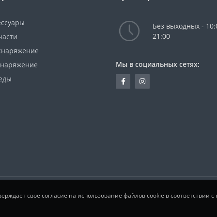
ессуары
Без выходных - 10:
21:00
части
снаряжение
Мы в социальных сетях:
снаряжение
еды
одтверждает свое согласие на использование файлов cookie в соответстви