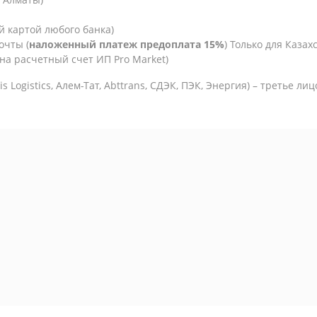
й картой любого банка)
очты (
наложенный платеж предоплата 15%
) Только для Казахс
на расчетный счет ИП Pro Market)
is Logistics,
Алем-Тат, Abttrans, СДЭК, ПЭК, Энергия) – третье ли