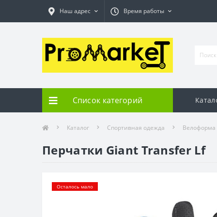
Наш адрес
Время работы
Список категорий
Катал
Каталог
Спортивная одежда
Велоформа
Перчатки Giant Transfer Lf
Осталось мало