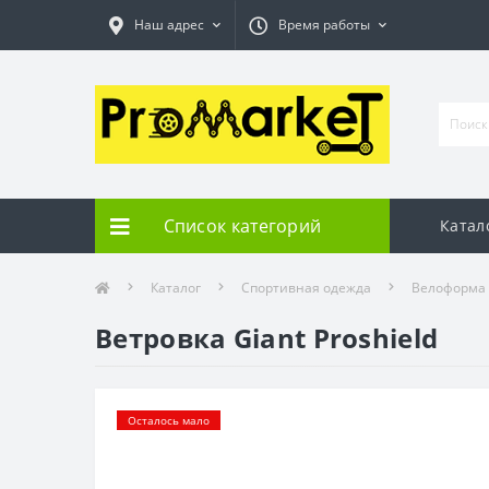
Наш адрес
Время работы
Список категорий
Катал
Каталог
Спортивная одежда
Велоформа
Ветровка Giant Proshield
Осталось мало