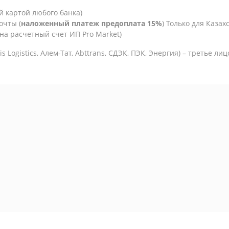
й картой любого банка)
очты (
наложенный платеж предоплата 15%
) Только для Казахс
на расчетный счет ИП Pro Market)
is Logistics,
Алем-Тат, Abttrans, СДЭК, ПЭК, Энергия) – третье ли