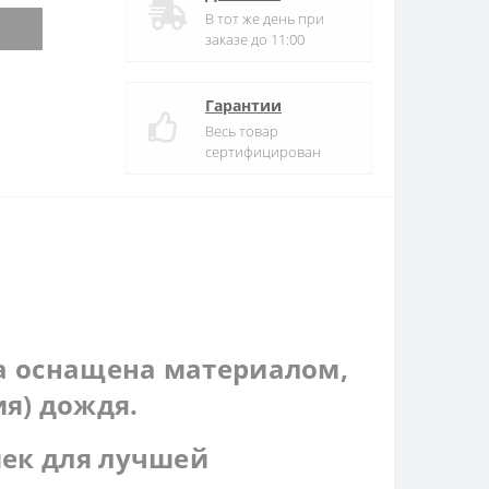
В тот же день при
заказе до 11:00
Гарантии
Весь товар
сертифицирован
ка оснащена материалом,
я) дождя.
шек для лучшей