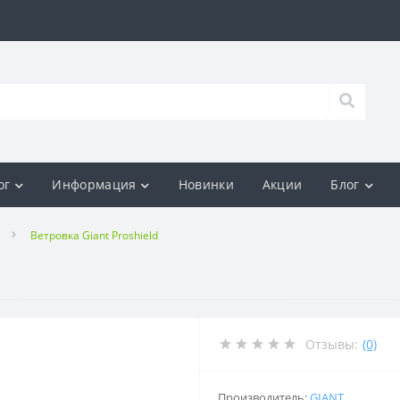
ог
Информация
Новинки
Акции
Блог
Ветровка Giant Proshield
Отзывы:
(0)
Производитель:
GIANT