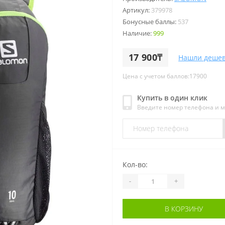
Артикул:
379978
Бонусные баллы:
537
Наличие:
999
17 900₸
Нашли дешев
Цена с учетом баллов:17900
Купить в один клик
Введите номер телефона и 
Кол-во:
-
+
В КОРЗИНУ