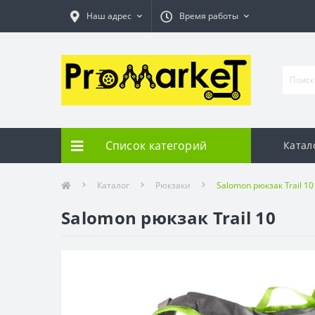
Наш адрес
Время работы
Список категорий
Катал
Каталог
Рюкзаки
Salomon рюкзак Trail 10
Salomon рюкзак Trail 10