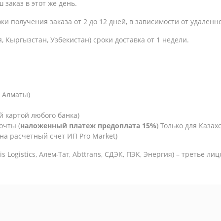
 заказ в этот же день.
оки получения заказа
от 2 до 12 дней, в зависимости от удаленн
, Кыргызстан, Узбекистан) сроки доставка от 1 недели.
. Алматы)
й картой любого банка)
очты (
наложенный платеж предоплата 15%
) Только для Казахс
на расчетный счет ИП Pro Market)
is Logistics,
Алем-Тат, Abttrans, СДЭК, ПЭК, Энергия) – третье ли