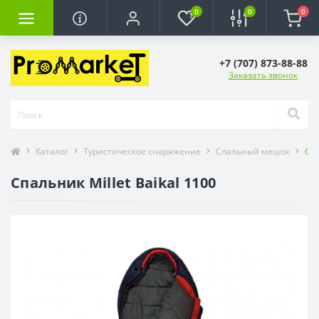
0
0
0
+7 (707) 873-88-88
Заказать звонок
Каталог
Туристическое снаряжение
Спальный мешок
Спа
Спальник Millet Baikal 1100