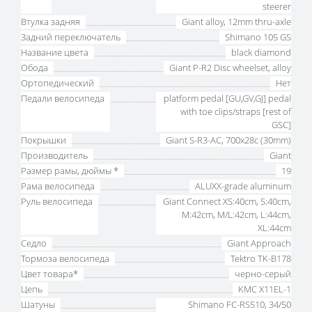
steerer
Втулка задняя
Giant alloy, 12mm thru-axle
Задний переключатель
Shimano 105 GS
Название цвета
black diamond
Обода
Giant P-R2 Disc wheelset, alloy
Ортопедический
Нет
Педали велосипеда
platform pedal [GU,GV,GJ] pedal
with toe clips/straps [rest of
GSC]
Покрышки
Giant S-R3-AC, 700x28c (30mm)
Производитель
Giant
Размер рамы, дюймы *
19
Рама велосипеда
ALUXX-grade aluminum
Руль велосипеда
Giant Connect XS:40cm, S:40cm,
M:42cm, M/L:42cm, L:44cm,
XL:44cm
Седло
Giant Approach
Тормоза велосипеда
Tektro TK-B178
Цвет товара*
черно-серый
Цепь
KMC X11EL-1
Шатуны
Shimano FC-RS510, 34/50