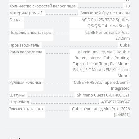
Количество скоростей велосипеда
10
Материал рамы *
Алюминий Другие товары
Обода
ACID Pro 25, 32/32 Spokes,
QR/QR, Tubeless Ready
Подседельный штырь
CUBE Performance Post,
27.2mm
Производитель
Cube
Рама велосипеда
Aluminium Lite, AMF, Double
Butted, Internal Cable Routing,
Tapered Head Tube, Flat Mount
Brake, SIC Mount, FM Kickstand
Mount
Рулевая колонка
CUBE FPH868p, Tapered, Semi-
Integrated
Шатуны
Shimano Cues FC-UT400, 32T
ШтрихКод
4054571506047
Элемент каталога
Cube велосипед Aim Pro - 2026
[444841]