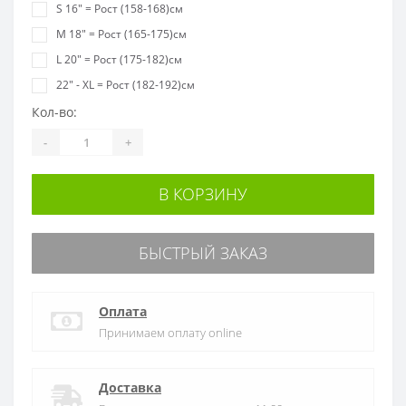
S 16" = Рост (158-168)см
M 18" = Рост (165-175)см
L 20" = Рост (175-182)см
22" - XL = Рост (182-192)см
Кол-во:
-
+
В КОРЗИНУ
БЫСТРЫЙ ЗАКАЗ
Оплата
Принимаем оплату online
Доставка