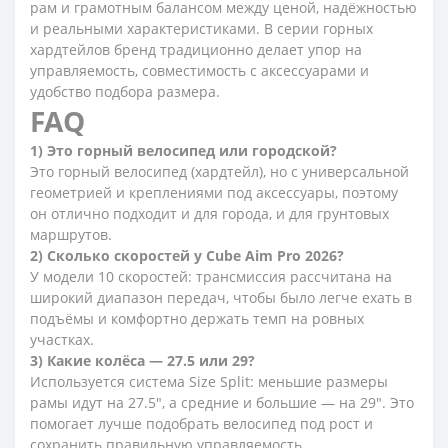
рам и грамотным балансом между ценой, надёжностью
и реальными характеристиками. В серии горных
хардтейлов бренд традиционно делает упор на
управляемость, совместимость с аксессуарами и
удобство подбора размера.
FAQ
1) Это горный велосипед или городской?
Это горный велосипед (хардтейл), но с универсальной
геометрией и креплениями под аксессуары, поэтому
он отлично подходит и для города, и для грунтовых
маршрутов.
2) Сколько скоростей у Cube Aim Pro 2026?
У модели 10 скоростей: трансмиссия рассчитана на
широкий диапазон передач, чтобы было легче ехать в
подъёмы и комфортно держать темп на ровных
участках.
3) Какие колёса — 27.5 или 29?
Используется система Size Split: меньшие размеры
рамы идут на 27.5", а средние и большие — на 29". Это
помогает лучше подобрать велосипед под рост и
сохранить правильную управляемость.