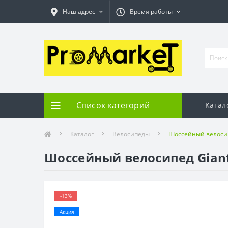
Наш адрес
Время работы
Список категорий
Катал
Каталог
Велосипеды
Шоссейный велосипе
Шоссейный велосипед Giant 
-13%
Акция