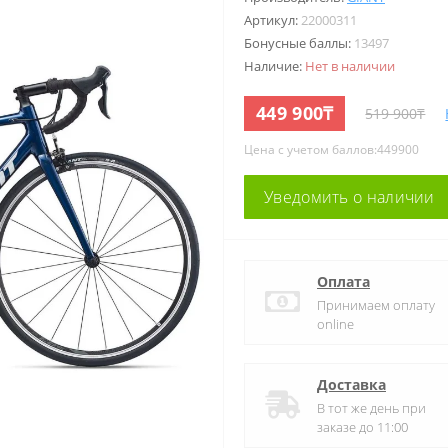
Артикул:
22000311
Бонусные баллы:
13497
Наличие:
Нет в наличии
449 900₸
519 900₸
Цена с учетом баллов:449900
Уведомить о наличии
Оплата
Принимаем оплату
online
Доставка
В тот же день при
заказе до 11:00