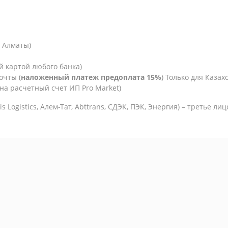
. Алматы)
й картой любого банка)
очты (
наложенный платеж предоплата 15%
) Только для Казахс
на расчетный счет ИП Pro Market)
is Logistics,
Алем-Тат, Abttrans, СДЭК, ПЭК, Энергия) – третье ли