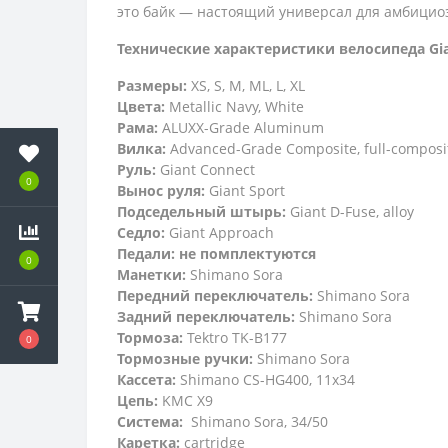
это байк — настоящий универсал для амбицио
Технические характеристики велосипеда Gia
Размеры:
XS, S, M, ML, L, XL
Цвета:
Metallic Navy, White
Рама:
ALUXX-Grade Aluminum
Вилка:
Advanced-Grade Composite, full-composit
Руль:
Giant Connect
0
Вынос руля:
Giant Sport
Подседельный штырь:
Giant D-Fuse, alloy
Седло:
Giant Approach
Педали: не помплектуются
0
Манетки:
Shimano Sora
Передний переключатель:
Shimano Sora
Задний переключатель:
Shimano Sora
Тормоза:
Tektro TK-B177
0
Тормозные ручки:
Shimano Sora
Кассета:
Shimano CS-HG400, 11x34
Цепь:
KMC X9
Система:
Shimano Sora, 34/50
Каретка:
cartridge