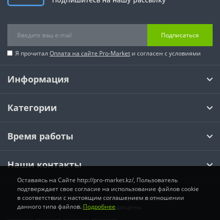
Подписаться
Я прочитал
Оплата на сайте Pro-Market
и согласен с условиями
Информация
Категории
Время работы
Наши контакты
Оставаясь на Сайте http://pro-market.kz/, Пользователь
подтверждает свое согласие на использование файлов cookie
в соответствии с настоящим соглашением в отношении
© 2026 Pro-Market.kz Интернет магазин.
данного типа файлов.
Подробнее
Все права защищены.