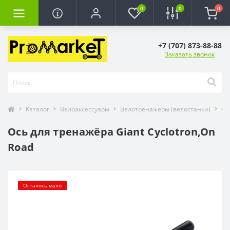
0
0
0
+7 (707) 873-88-88
Заказать звонок
Каталог
Велоаксессуары
Велотренажеры (велостанки)
Ос
Ось для тренажёра Giant Cyclotron,On
Road
Осталось мало