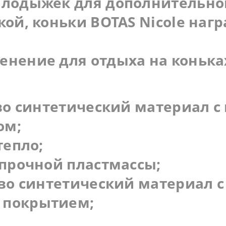
лодыжек для дополнительног
ой, коньки BOTAS Nicole наг
нение для отдыха на конька
во синтетический материал с
ом;
тепло;
 прочной пластмассы;
во синтетический материал с
 покрытием;