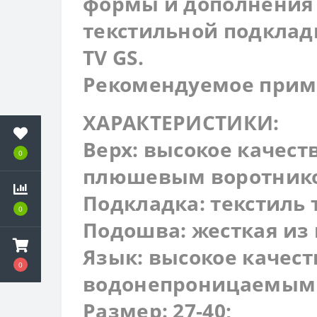
формы и дополнения 
текстильной подкладк
TV GS.
Рекомендуемое приме
ХАРАКТЕРИСТИКИ:
Верх: высокое качест
0
плюшевым воротник
Подкладка: текстиль 
0
Подошва: жесткая из
Язык: высокое качест
0
водонепроницаемым
Размер: 27-40;