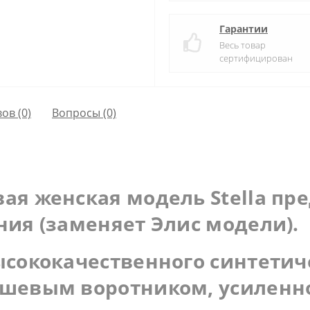
Гарантии
Весь товар
сертифицирован
ов (0)
Вопросы
(0)
ая женская модель Stella пр
ния (заменяет Элис модели).
ысококачественного синтетич
шевым воротником, усиленн