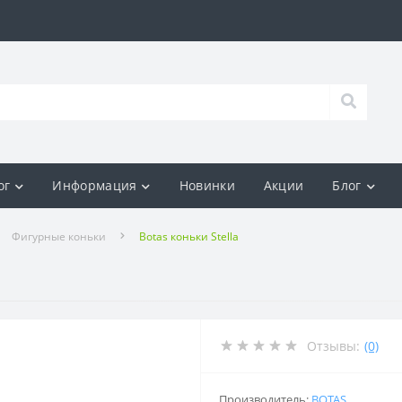
ог
Информация
Новинки
Акции
Блог
Фигурные коньки
Botas коньки Stella
Отзывы:
(0)
Производитель:
BOTAS