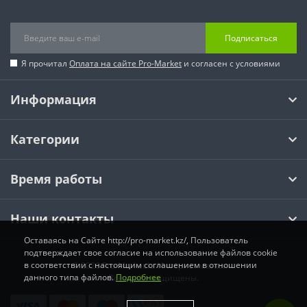
Подписаться
Я прочитал
Оплата на сайте Pro-Market
и согласен с условиями
Информация
Категории
Время работы
Наши контакты
Оставаясь на Сайте http://pro-market.kz/, Пользователь
подтверждает свое согласие на использование файлов cookie
в соответствии с настоящим соглашением в отношении
© 2026 Pro-Market.kz Интернет магазин.
данного типа файлов.
Подробнее
Все права защищены.